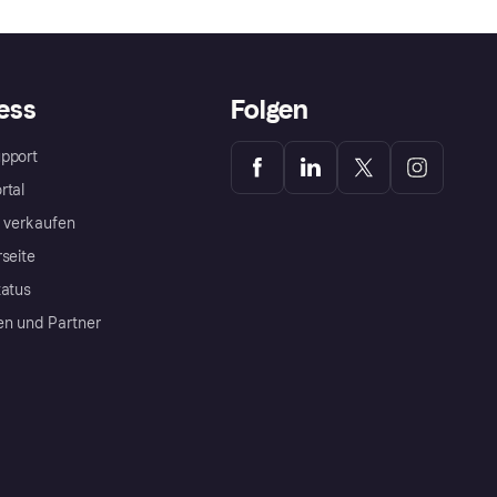
ess
Folgen
pport
rtal
a verkaufen
rseite
tatus
en und Partner