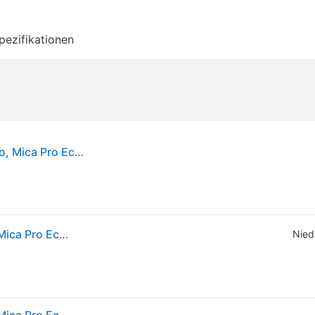
pezifikationen
Sommerbezug für Pearl S, Pearl 360 Pro, Mica Eco, Mica Pro Eco, Mica 360 Pro - weiss
Sommerbezug für Pearl S, Pearl 360 Pro, Mica Eco, Mica Pro Eco, Mica 360 Pro - weiss
Nied