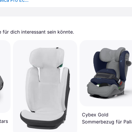
Sommerbezug für Pearl S, Pearl 360 Pro, Mica Eco, Mica Pro Eco, Mica 360 Pro - weiss
für dich interessant sein könnte.
Cybex Gold
tars
Sommerbezug für Pall
i-Size GRAU 4