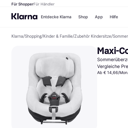
Für Shopper
Für Händler
Entdecke Klarna
Shop
App
Hilfe
Klarna
/
Shopping
/
Kinder & Familie
/
Zubehör Kindersitze
/
Sommer
Zahlungsmethoden
Shops
Zahlungsmethoden
MediaM
Maxi-Co
Sofort bezahlen
H&M
Bezahle in 3 Teilzahlunge
Temu
Sommerüberzu
Bezahle in bis zu 30 Tage
Kauflan
Ratenzahlung
Samsu
Vergleiche Pr
Ab € 14,66/Mon.
Alle Shops