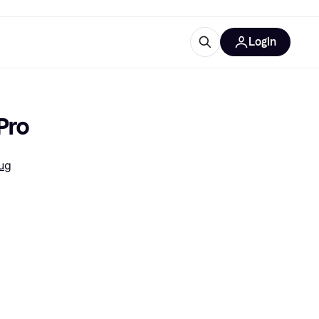
Login
Weitere Informationen
sstattung
M
Was ist Klarna?
Pro
ug
tegorien