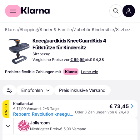
Für Shopper
Für Händler
Klarna
/
Shopping
/
Kinder & Familie
/
Zubehör Kindersitze
/
Sitzbezüge
Kneeguardkids KneeGuardKids 4 
Füßstütze für Kindersitz
Sitzbezug
Vergleiche Preise von
€ 69,99
bis
€ 94,38
Probiere flexible Zahlungen mit
Lerne wie
Empfohlen
Preis inklusive Versand
Kaufland.at
ANZEIGE
€ 73,45
€ 17,99 Versand
,
2–3 Tage
Oder 3 Zahlungen von € 24,48
Reboard Revolution kneeguardkids4 KNEEGUARDKIDS4
Jollyroom
·
Niedrigster Preis
€ 5,90 Versand