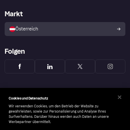
Händlersupport
Entwicklerseite
Klarna App
Datenschutzeinstellungen
Händlerportal
Betriebsstatus
Markt
Shops entdecken
Dein Widerrufsrecht
Mit Klarna verkaufen
Plattformen und Partner
Österreich
Folgen
Cookies und Datenschutz
Wir verwenden Cookies, um den Betrieb der Website zu
gewährleisten, sowie zur Personalisierung und Analyse Ihres
Surfverhaltens. Darüber hinaus werden auch Daten an unsere
Werbepartner übermittelt.