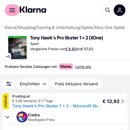
Für Shopper
Für Händler
Klarna
/
Shopping
/
Gaming & Unterhaltung
/
Spiele
/
Xbox One-Spiele
Tony Hawk's Pro Skater 1 + 2 (XOne)
Sport
Vergleiche Preise von
€ 8,80
bis
€ 57,02
+
5
Probiere flexible Zahlungen mit
Lerne wie
Empfohlen
Preis inklusive Versand
Proshop.at
ANZEIGE
€ 12,92
€ 5,99 Versand
,
5–7 Tage
Tony Hawk's Pro Skater 1 + 2 - Microsoft Xbox One - Sport - PEGI 12
Eneba
Niedrigster Preis