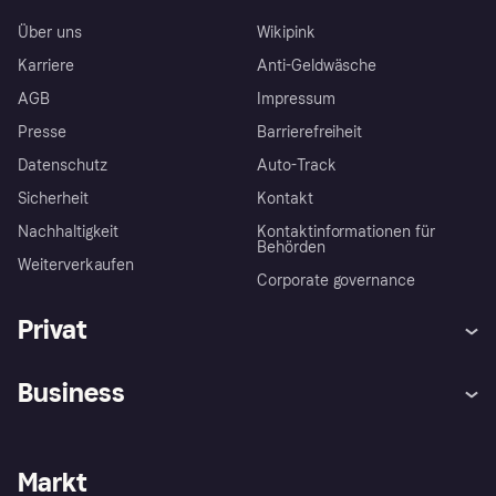
Über uns
Wikipink
Karriere
Anti-Geldwäsche
AGB
Impressum
Presse
Barrierefreiheit
Datenschutz
Auto-Track
Sicherheit
Kontakt
Nachhaltigkeit
Kontaktinformationen für
Behörden
Weiterverkaufen
Corporate governance
Privat
Hilfe
Käuferschutzrichtlinien
Business
Einloggen
Beschwerden
Händlersupport
Entwicklerseite
Klarna App
Datenschutzeinstellungen
Händlerportal
Betriebsstatus
Markt
Shops entdecken
Dein Widerrufsrecht