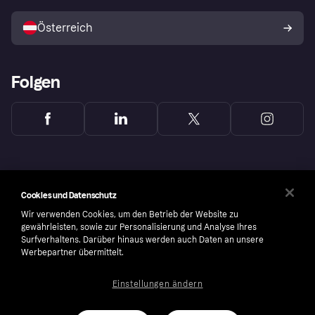
Mit Klarna verkaufen
Plattformen und Partner
Österreich
Folgen
Cookies und Datenschutz
Wir verwenden Cookies, um den Betrieb der Website zu
gewährleisten, sowie zur Personalisierung und Analyse Ihres
Surfverhaltens. Darüber hinaus werden auch Daten an unsere
Werbepartner übermittelt.
Einstellungen ändern
Copyright © 2005-2026 Klarna Bank AB (publ). Headquarters: Stockholm, Sweden. All
rights reserved. Klarna Bank AB (publ). Sveavägen 46, 111 34 Stockholm. Organization
number: 556737-0431