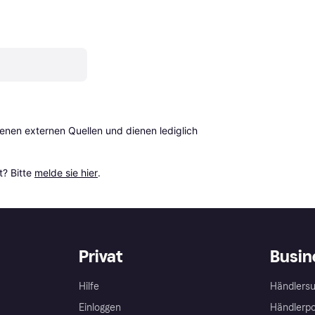
en externen Quellen und dienen lediglich 
? Bitte 
melde sie hier
.
Privat
Busin
Hilfe
Händlersu
Einloggen
Händlerpo