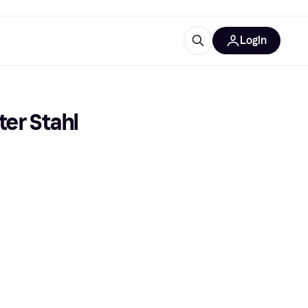
Login
Weitere Informationen
sstattung
M
Was ist Klarna?
er Stahl 
tegorien