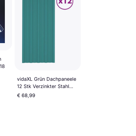
n
/18
vidaXL Grün Dachpaneele
12 Stk Verzinkter Stahl
Grün 100 x 45 cm
€ 68,99