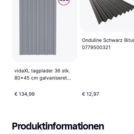
Onduline Schwarz Bit
0779500321
vidaXL tagplader 36 stk.
80x45 cm galvaniseret
stål sølvfarvet
€ 134,99
€ 12,97
Produktinformationen