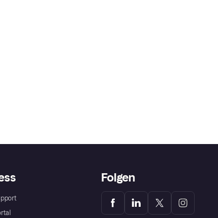
ess
Folgen
pport
rtal