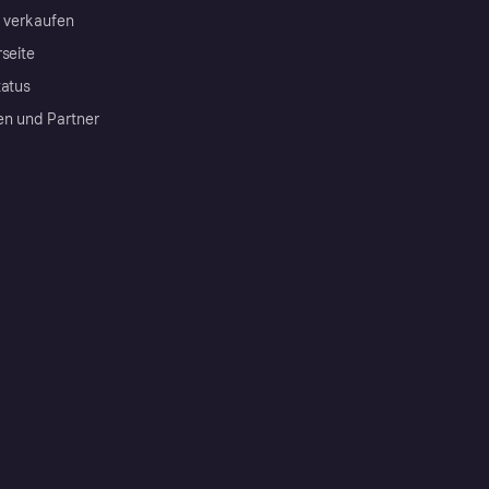
a verkaufen
rseite
tatus
en und Partner