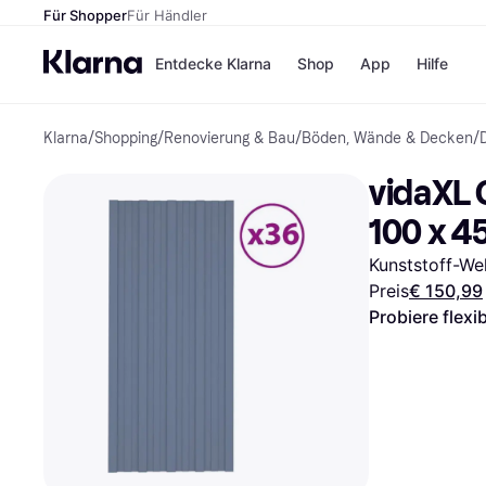
Für Shopper
Für Händler
Entdecke Klarna
Shop
App
Hilfe
Klarna
/
Shopping
/
Renovierung & Bau
/
Böden, Wände & Decken
/
Zahlungsmethoden
Shops
Zahlungsmethoden
MediaM
vidaXL 
Sofort bezahlen
H&M
Bezahle in 3
Temu
100 x 4
Teilzahlungen
Kauflan
Bezahle in bis zu 30
Samsu
Kunststoff-Wel
Tagen
Preis
€ 150,99
Ratenzahlung
Probiere flexi
Alle Shops