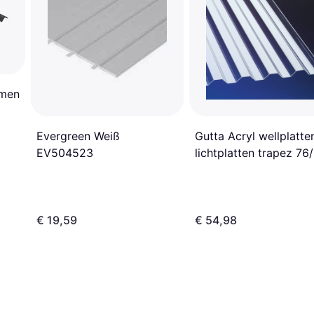
umen
Evergreen Weiß
Gutta Acryl wellplatte
EV504523
lichtplatten trapez 76
€ 19,59
€ 54,98