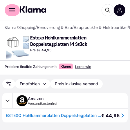
Für Shopper
Für Händler
Klarna
/
Shopping
/
Renovierung & Bau
/
Bauprodukte & Elektroartikel
/
Estexo Hohlkammerplatten 
Doppelstegplatten 14 Stück
Preis
€ 44,95
Probiere flexible Zahlungen mit
Lerne wie
Empfohlen
Preis inklusive Versand
Amazon
Versandkostenfrei
€ 44,95
ESTEXO Hohlkammerplatten Doppelstegplatten 14 Stück, 10,25 m², 60,5 x 121 cm, transparente Polykarbonat Platten 4 mm stark, Gewicht: 700g/m², Stegplatte, klar, Gewächshausplatten