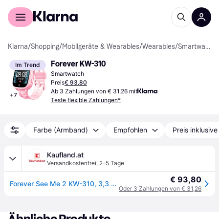
Für Shopper
Für Händler
Klarna
/
Shopping
/
Mobilgeräte & Wearables
/
Wearables
/
Smartwatches
Forever KW-310
Im Trend
Smartwatch
Preis
€ 93,80
Ab 3 Zahlungen von € 31,26 mit
+
7
Teste flexible Zahlungen*
Farbe (Armband)
Empfohlen
Preis inklusiv
Kaufland.at
Versandkostenfrei
,
2–5 Tage
€ 93,80
Forever See Me 2 KW-310, 3,3 cm (1.3"), IPS, Touchscreen, WLAN, GPS, 46 g
Oder 3 Zahlungen von € 31,26