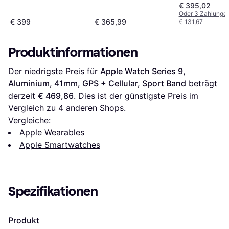
GPS, Sport Band
GPS + Cellular,
GPS, Sport Band,
€ 395,02
Loop
Midnight
Oder 3 Zahlunge
€ 399
€ 365,99
€ 131,67
Produktinformationen
Der niedrigste Preis für 
Apple Watch Series 9, 
Aluminium, 41mm, GPS + Cellular, Sport Band
 beträgt 
derzeit 
€ 469,86
. Dies ist der günstigste Preis im 
Vergleich zu 
4
 anderen Shops.
Vergleiche:
Apple Wearables
Apple Smartwatches
Spezifikationen
Produkt