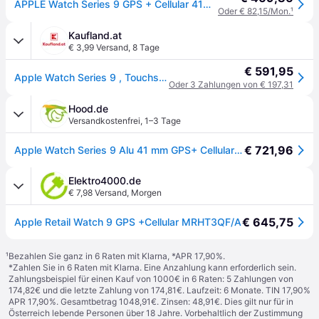
APPLE Watch Series 9 GPS + Cellular 41mm PRODUCT RED Aluminium Case with PRODUCT RED Sport Band - M/L (MRY83QF/A)
Oder € 82,15/Mon.
¹
Kaufland.at
€ 3,99 Versand
,
8 Tage
€ 591,95
Apple Watch Series 9 , Touchscreen, 64 GB, WLAN, GPS, 32,1 g
Oder 3 Zahlungen von € 197,31
Hood.de
Versandkostenfrei
,
1–3 Tage
€ 721,96
Apple Watch Series 9 Alu 41 mm GPS+ Cellular Mitternacht mit Sportarmband
Elektro4000.de
€ 7,98 Versand
,
Morgen
€ 645,75
Apple Retail Watch 9 GPS +Cellular MRHT3QF/A
¹
Bezahlen Sie ganz in 6 Raten mit Klarna, *APR 17,90%.
*Zahlen Sie in 6 Raten mit Klarna. Eine Anzahlung kann erforderlich sein.
Zahlungsbeispiel für einen Kauf von 1000€ in 6 Raten: 5 Zahlungen von
174,82€ und die letzte Zahlung von 174,81€. Laufzeit: 6 Monate. TIN 17,90%
APR 17,90%. Gesamtbetrag 1048,91€. Zinsen: 48,91€. Dies gilt nur für in
Österreich lebende Personen über 18 Jahre. Vorbehaltlich der Zustimmung