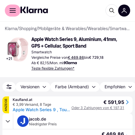
Für Shopper
Für Händler
Klarna
/
Shopping
/
Mobilgeräte & Wearables
/
Wearables
/
Smartwatches
Apple Watch Series 9, Aluminium, 41mm, 
GPS + Cellular, Sport Band
Smartwatch
Vergleiche Preise von
€ 469,86
bis
€ 729,18
+
21
Ab € 82,15/Mon. mit
Teste flexible Zahlungen*
Versionen
Farbe (Armband)
Empfohlen
Kaufland.at
ANZEIGE
€ 591,95
€ 3,99 Versand
,
8 Tage
Oder 3 Zahlungen von € 197,31
Apple Watch Series 9 , Touchscreen, 64 GB, WLAN, GPS, 32,1 g
jacob.de
Niedrigster Preis
€ 469,86