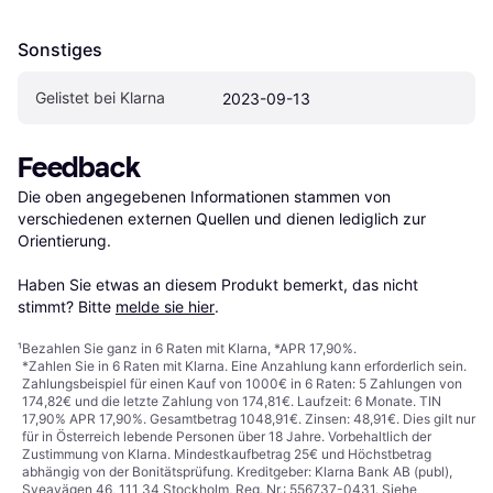
Sonstiges
Gelistet bei Klarna
2023-09-13
Feedback
Die oben angegebenen Informationen stammen von 
verschiedenen externen Quellen und dienen lediglich zur 
Orientierung.

Haben Sie etwas an diesem Produkt bemerkt, das nicht 
stimmt? Bitte 
melde sie hier
.
¹
Bezahlen Sie ganz in 6 Raten mit Klarna, *APR 17,90%.
*Zahlen Sie in 6 Raten mit Klarna. Eine Anzahlung kann erforderlich sein.
Zahlungsbeispiel für einen Kauf von 1000€ in 6 Raten: 5 Zahlungen von
174,82€ und die letzte Zahlung von 174,81€. Laufzeit: 6 Monate. TIN
17,90% APR 17,90%. Gesamtbetrag 1048,91€. Zinsen: 48,91€. Dies gilt nur
für in Österreich lebende Personen über 18 Jahre. Vorbehaltlich der
Zustimmung von Klarna. Mindestkaufbetrag 25€ und Höchstbetrag
abhängig von der Bonitätsprüfung. Kreditgeber: Klarna Bank AB (publ),
Sveavägen 46, 111 34 Stockholm, Reg. Nr.: 556737-0431. Siehe