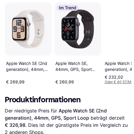
Im Trend
Apple Watch SE (2nd
Apple Watch SE,
Apple Watch S
generation), 44mm,
44mm, GPS, Sport
generation), 
GPS, Sport Band
Band
GPS, Sport Ba
€ 232,02
Starlight
Midnight
€ 269,99
€ 260,99
Oder € 40,57/Mo
Produktinformationen
Der niedrigste Preis für 
Apple Watch SE (2nd 
generation), 44mm, GPS, Sport Loop
 beträgt derzeit 
€ 326,98
. Dies ist der günstigste Preis im Vergleich zu 
2
 anderen Shops.