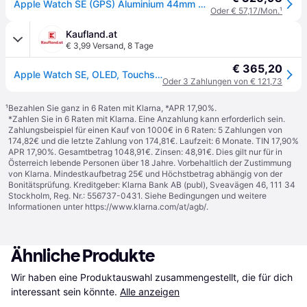
Apple Watch SE (GPS) Aluminium 44mm 2022 beige (MRE63QL/A)
Oder € 57,17/Mon.
¹
Kaufland.at
€ 3,99 Versand
,
8 Tage
€ 365,20
Apple Watch SE, OLED, Touchscreen, 32 GB, WLAN, GPS, 32,9 g
Oder 3 Zahlungen von € 121,73
¹
Bezahlen Sie ganz in 6 Raten mit Klarna, *APR 17,90%.
*Zahlen Sie in 6 Raten mit Klarna. Eine Anzahlung kann erforderlich sein.
Zahlungsbeispiel für einen Kauf von 1000€ in 6 Raten: 5 Zahlungen von
174,82€ und die letzte Zahlung von 174,81€. Laufzeit: 6 Monate. TIN 17,90%
APR 17,90%. Gesamtbetrag 1048,91€. Zinsen: 48,91€. Dies gilt nur für in
Österreich lebende Personen über 18 Jahre. Vorbehaltlich der Zustimmung
von Klarna. Mindestkaufbetrag 25€ und Höchstbetrag abhängig von der
Bonitätsprüfung. Kreditgeber: Klarna Bank AB (publ), Sveavägen 46, 111 34
Stockholm, Reg. Nr.: 556737-0431. Siehe Bedingungen und weitere
Informationen unter
https://www.klarna.com/at/agb/
.
Ähnliche Produkte
Wir haben eine Produktauswahl zusammengestellt, die für dich 
interessant sein könnte.
Alle anzeigen