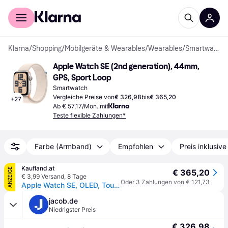
Für Shopper
Für Händler
Klarna
/
Shopping
/
Mobilgeräte & Wearables
/
Wearables
/
Smartwatches
Apple Watch SE (2nd generation), 44mm, 
GPS, Sport Loop
Smartwatch
Vergleiche Preise von
€ 326,98
bis
€ 365,20
+
27
Ab € 57,17/Mon. mit
Teste flexible Zahlungen*
Farbe (Armband)
Empfohlen
Preis inklusiv
Kaufland.at
ANZEIGE
€ 365,20
€ 3,99 Versand
,
8 Tage
Oder 3 Zahlungen von € 121,73
Apple Watch SE, OLED, Touchscreen, 32 GB, WLAN, GPS, 32,9 g
jacob.de
Niedrigster Preis
€ 326,98