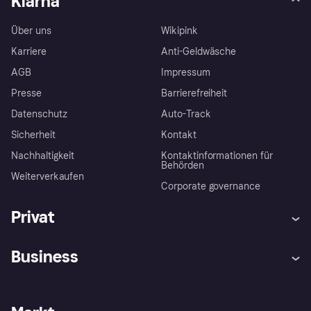
Klarna
Über uns
Wikipink
Karriere
Anti-Geldwäsche
AGB
Impressum
Presse
Barrierefreiheit
Datenschutz
Auto-Track
Sicherheit
Kontakt
Nachhaltigkeit
Kontaktinformationen für
Behörden
Weiterverkaufen
Corporate governance
Privat
Hilfe
Käuferschutzrichtlinien
Business
Einloggen
Beschwerden
Händlersupport
Entwicklerseite
Klarna App
Datenschutzeinstellungen
Händlerportal
Betriebsstatus
Shops entdecken
Dein Widerrufsrecht