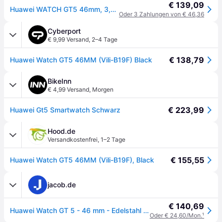
€ 139,09
Huawei WATCH GT5 46mm, 3,63 cm (1.43"), AMOLED, GPS, 48 g
Oder 3 Zahlungen von € 46,36
Cyberport
€ 9,99 Versand
,
2–4 Tage
€ 138,79
Huawei Watch GT5 46MM (Vili-B19F) Black
BikeInn
€ 4,99 Versand
,
Morgen
€ 223,99
Huawei Gt5 Smartwatch Schwarz
Hood.de
Versandkostenfrei
,
1–2 Tage
€ 155,55
Huawei Watch GT5 46MM (Vili-B19F), Black
jacob.de
€ 140,69
Huawei Watch GT 5 - 46 mm - Edelstahl - intelligente Uhr mit Riemen - Flouroelastomer - schwarz - Handgelenkgröße: 140-210 mm - Anzeige 3,6 cm (1,43) - NFC, Bluetooth - 77 g (55020DKM)
Oder € 24,60/Mon.
¹