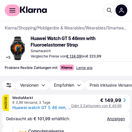
Für Shopper
Für Händler
Klarna
/
Shopping
/
Mobilgeräte & Wearables
/
Wearables
/
Smartwatches
Huawei Watch GT 5 46mm with 
Fluoroelastomer Strap
Smartwatch
Vergleiche Preise von
€ 124,09
bis
€ 223,99
+
5
Probiere flexible Zahlungen mit
Lerne wie
Versionen
Empfohlen
Preis inklusive Versan
MediaMarkt
ANZEIGE
€ 149,99
€ 3,99 Versand
,
3 Tage
Oder 3 Zahlungen von € 49,99
Huawei watch GT 5 46 mm, Schwarzes Fluorelastomer-Armband; Smart Watch
Gebraucht ab 
€ 101,99
 erhältlich.
Anzeigen
Computeruniverse