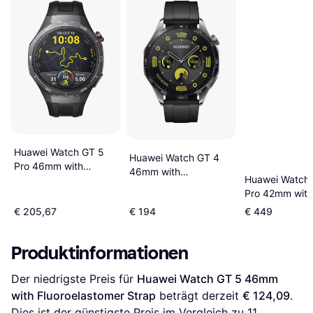
Huawei Watch GT 5
Huawei Watch GT 4
Pro 46mm with
46mm with
Huawei Watch
Fluoroelastomer Strap
Fluoroelastomer Band
Pro 42mm with
Fluoroelastome
€ 205,67
€ 194
€ 449
Produktinformationen
Der niedrigste Preis für 
Huawei Watch GT 5 46mm 
with Fluoroelastomer Strap
 beträgt derzeit 
€ 124,09
. 
Dies ist der günstigste Preis im Vergleich zu 
11