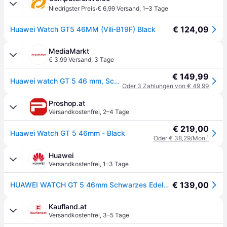
·
Niedrigster Preis
€ 6,99 Versand
,
1–3 Tage
€ 124,09
Huawei Watch GT5 46MM (Vili-B19F) Black
MediaMarkt
€ 3,99 Versand
,
3 Tage
€ 149,99
Huawei watch GT 5 46 mm, Schwarzes Fluorelastomer-Armband; Smart Watch
Oder 3 Zahlungen von € 49,99
Proshop.at
Versandkostenfrei
,
2–4 Tage
€ 219,00
Huawei Watch GT 5 46mm - Black
Oder € 38,29/Mon.
¹
Huawei
Versandkostenfrei
,
1–3 Tage
€ 139,00
HUAWEI WATCH GT 5 46mm Schwarzes Edelstahlgehäuse mit schwarzem Fluorelastomer-Armband
Kaufland.at
Versandkostenfrei
,
3–5 Tage