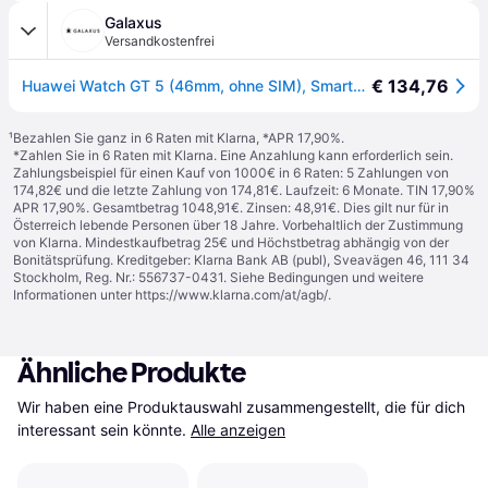
Galaxus
Versandkostenfrei
€ 134,76
Huawei Watch GT 5 (46mm, ohne SIM), Smartwatch
¹
Bezahlen Sie ganz in 6 Raten mit Klarna, *APR 17,90%.
*Zahlen Sie in 6 Raten mit Klarna. Eine Anzahlung kann erforderlich sein.
Zahlungsbeispiel für einen Kauf von 1000€ in 6 Raten: 5 Zahlungen von
174,82€ und die letzte Zahlung von 174,81€. Laufzeit: 6 Monate. TIN 17,90%
APR 17,90%. Gesamtbetrag 1048,91€. Zinsen: 48,91€. Dies gilt nur für in
Österreich lebende Personen über 18 Jahre. Vorbehaltlich der Zustimmung
von Klarna. Mindestkaufbetrag 25€ und Höchstbetrag abhängig von der
Bonitätsprüfung. Kreditgeber: Klarna Bank AB (publ), Sveavägen 46, 111 34
Stockholm, Reg. Nr.: 556737-0431. Siehe Bedingungen und weitere
Informationen unter
https://www.klarna.com/at/agb/
.
Ähnliche Produkte
Wir haben eine Produktauswahl zusammengestellt, die für dich 
interessant sein könnte.
Alle anzeigen