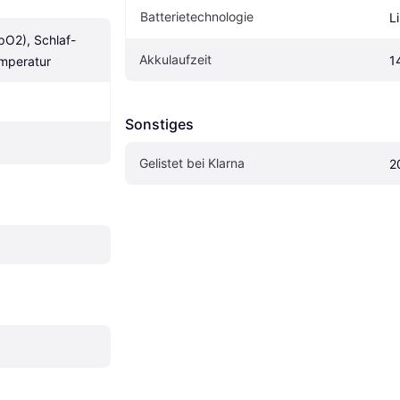
Batterietechnologie
L
pO2), Schlaf-
Akkulaufzeit
1
emperatur
Sonstiges
Gelistet bei Klarna
2