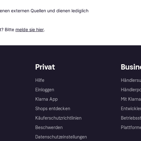
en externen Quellen und dienen lediglich 
? Bitte 
melde sie hier
.
Privat
Busin
Hilfe
Händlersu
Einloggen
Händlerpo
Klarna App
Mit Klarn
Shops entdecken
Entwickle
Käuferschutzrichtlinien
Betriebss
Beschwerden
Plattform
Datenschutzeinstellungen