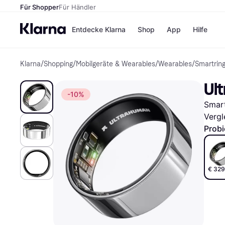
Für Shopper
Für Händler
Entdecke Klarna
Shop
App
Hilfe
Klarna
/
Shopping
/
Mobilgeräte & Wearables
/
Wearables
/
Smartrin
Zahlungsmethoden
Shops
Zahlungsmethoden
MediaM
Ult
Sofort bezahlen
H&M
-10%
Bezahle in 3
Temu
Smart
Teilzahlungen
Kauflan
Bezahle in bis zu 30
Samsu
Vergl
Tagen
Probi
Ratenzahlung
Alle Shops
€ 329