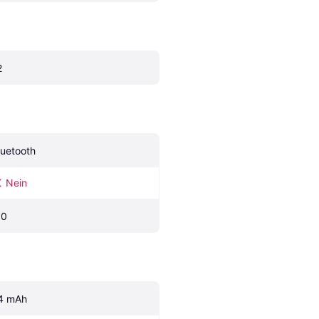
2
luetooth
Nein
.0
4 mAh