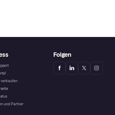
ess
Folgen
pport
rtal
a verkaufen
rseite
tatus
en und Partner