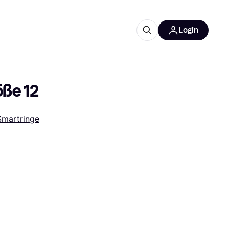
Login
Weitere Informationen
sstattung
M
Was ist Klarna?
öße 12
Smartringe
tegorien