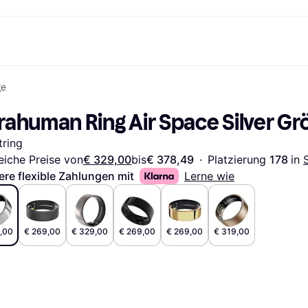
ge
Shopping und Cashback
Shoppe und vergleiche Preise
Banking
Sparprodukte
Mobil
Foto & Video
Büroau
arkt
Cashback
Sale
Klarna Card
Gaming & Unterhaltung
Sparkonto
Reise-eSI
rahuman Ring Air Space Silver Gr
Shops entdecken
Schönheit & Gesundheit
Klarna Guthaben
Mobilgeräte & Wearables
Flexkonto
Mitgliedschaft
Bekleidung & Accessoires
Kinder & Familie
Festgeldkonto
ring
d.at
Spielzeug & Hobbys
Fahrzeuge & Zubehör
ng
Möbel & Haushalt
Garten & Außenbereich
eiche Preise von
€ 329,00
bis
€ 378,49
·
Platzierung 
178 
in 
TV & Audio
Küchengeräte
ere flexible Zahlungen mit
Lerne wie
Sport & Freizeit
Haushaltsgeräte
Computer
Bücher, Filme & Musik
Renovierung & Bau
Alle Ka
,00
€ 269,00
€ 329,00
€ 269,00
€ 269,00
€ 319,00