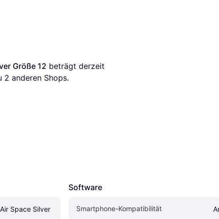
lver Größe 12
 beträgt derzeit 
u 
2
 anderen Shops.
Software
Smartphone-Kompatibilität
ir Space Silver 
A