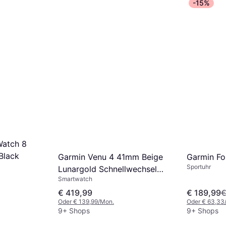
-15%
Watch 8
Black
Garmin Venu 4 41mm Beige
Garmin Fo
Sportuhr
Lunargold Schnellwechsel
Smartwatch
Silikon Armband
€ 419,99
€ 189,99
€
Oder € 139,99/Mon.
Oder € 63,33
9+ Shops
9+ Shops