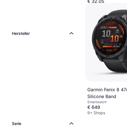
€ 32,05
9+ Shops
Hersteller
Garmin Fenix 8 4
Silicone Band
Smartwatch
€ 649
9+ Shops
Serie