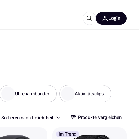
Login
Weitere Informationen
sstattung
M
Was ist Klarna?
Uhrenarmbänder
Aktivitätsclips
tegorien
Produkte vergleichen
Sortieren nach beliebtheit
Im Trend