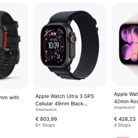
Apple Wat
Apple Watch Ultra 3 GPS
7mm with
42mm Ros
Cellular 49mm Black
Smartwatch
Case
Smartwatch
Titanium Case
€ 803,99
€ 428,23
9+ Shops
4 Shops