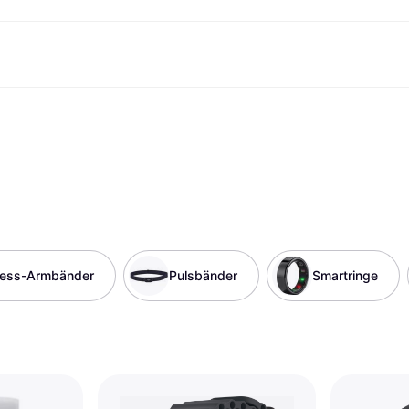
Shopping und Cashback
Shoppe und vergleiche Preise
Banking
Sparprodukte
Mobil
Foto & Video
Büroau
arkt
Cashback
Sale
Klarna Card
Gaming & Unterhaltung
Sparkonto
Reise-eSI
Shops entdecken
Schönheit & Gesundheit
Klarna Guthaben
Mobilgeräte & Wearables
Flexkonto
Mitgliedschaft
Bekleidung & Accessoires
Kinder & Familie
Festgeldkonto
d.at
Spielzeug & Hobbys
Fahrzeuge & Zubehör
ng
Möbel & Haushalt
Garten & Außenbereich
TV & Audio
Küchengeräte
Sport & Freizeit
Haushaltsgeräte
Computer
Bücher, Filme & Musik
ness-Armbänder
Pulsbänder
Smartringe
Renovierung & Bau
Alle Ka