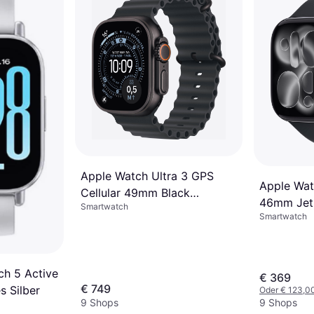
Apple Watch Ultra 3 GPS
Apple Wat
Cellular 49mm Black
46mm Jet 
Smartwatch
Titanium Case
Smartwatch
Case
ch 5 Active
€ 369
€ 749
 Silber
Oder € 123,0
9 Shops
9 Shops