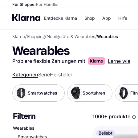
Für Shopper
Für Händler
Entdecke Klarna
Shop
App
Hilfe
Klarna
/
Shopping
/
Mobilgeräte & Wearables
/
Wearables
Zahlungsmethoden
Shops
Wearables
Zahlungsmethoden
MediaM
Sofort bezahlen
H&M
Bezahle in 3
Temu
Probiere flexible Zahlungen mit
Lerne wie
Teilzahlungen
Kauflan
Bezahle in bis zu 30
Samsu
Kategorien
Serie
Hersteller
Tagen
Ratenzahlung
Smartwatches
Sportuhren
Fit
Alle Shops
Filtern
1000+ produkte
Wearables
Beliebt
Smartwatches