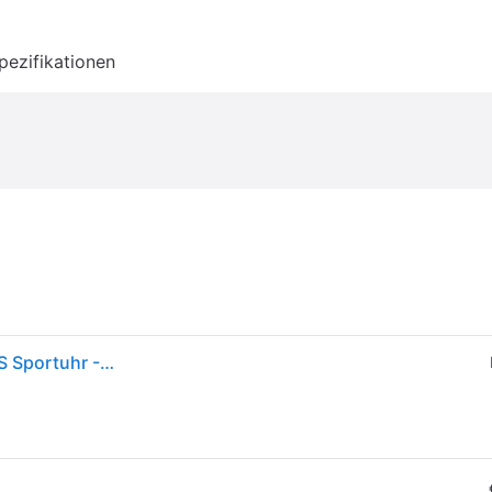
pezifikationen
Garmin Forerunner 265S Music 42mm pink/grau GPS Sportuhr - Pink