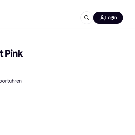
Login
Weitere Informationen
sstattung
M
Was ist Klarna?
 Pink 
portuhren
tegorien