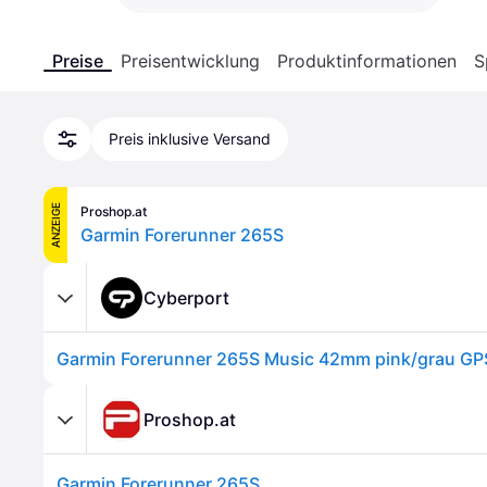
Preise
Preisentwicklung
Produktinformationen
S
Preis inklusive Versand
ANZEIGE
Proshop.at
Garmin Forerunner 265S
Cyberport
Proshop.at
Garmin Forerunner 265S