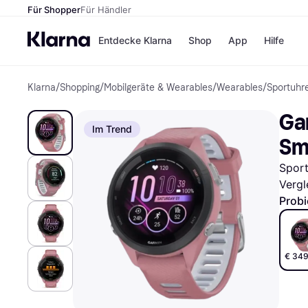
Für Shopper
Für Händler
Entdecke Klarna
Shop
App
Hilfe
Klarna
/
Shopping
/
Mobilgeräte & Wearables
/
Wearables
/
Sportuhr
Zahlungsmethoden
Shops
Zahlungsmethoden
MediaM
Ga
Sofort bezahlen
H&M
Im Trend
Bezahle in 3
Temu
Sm
Teilzahlungen
Kauflan
Bezahle in bis zu 30
Samsu
Sport
Tagen
Vergl
Ratenzahlung
Probi
Alle Shops
€ 349