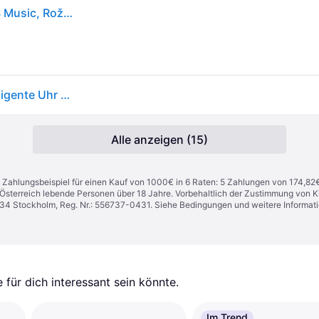
Garmin Išmanusis laikrodis Garmin Forerunner 265S Music, Rožin?
Garmin Forerunner 265S - 42 mm - Light Pink - intelligente Uhr mit Band - Silikon - Light Pink/Powder Gray - Handgelenkgröße: 115-178 mm - Anzeige 2,81 cm (1.1) - 8GB - Bluetooth, Wi-Fi, ANT+ - 39 g (010-02810-15)
Alle anzeigen (15)
n. Zahlungsbeispiel für einen Kauf von 1000€ in 6 Raten: 5 Zahlungen von 174,82
in Österreich lebende Personen über 18 Jahre. Vorbehaltlich der Zustimmung von
1 34 Stockholm, Reg. Nr.: 556737-0431. Siehe Bedingungen und weitere Informat
für dich interessant sein könnte.
Im Trend