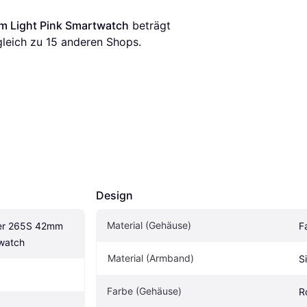
m Light Pink Smartwatch
 beträgt 
gleich zu 
15
 anderen Shops.
Design
Material (Gehäuse)
er 265S 42mm 
F
twatch
Material (Armband)
Si
Farbe (Gehäuse)
R