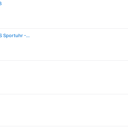
ß
Garmin Forerunner 265S Music 42mm pink/grau GPS Sportuhr - Pink