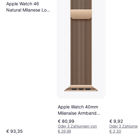
Verstellbar
Apple Watch 46
Natural Milanese Loop
Beige
Apple Watch 40mm
Milanaise Armband
Gold
€ 80,99
€ 9,92
Oder 3 Zahlungen von
Oder 3 Zahlunge
€ 93,35
€ 26,99
€ 3,30