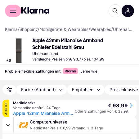
Für Shopper
Für Händler
Klarna
/
Shopping
/
Mobilgeräte & Wearables
/
Wearables
/
Uhrenarmbänder
Apple 42mm Milanaise Armband 
Schiefer Edelstahl Grau
Uhrenarmband
Vergleiche Preise von
€ 93,77
bis
€ 104,99
+
6
Probiere flexible Zahlungen mit
Lerne wie
Farbe (Armband)
Empfohlen
Preis inklusiv
MediaMarkt
ANZEIGE
€ 98,99
Versandkostenfrei
,
24 Tage
Oder 3 Zahlungen von € 32,99
Apple 42mm Milanaise Armband Schiefer - Grau
Computeruniverse
·
Niedrigster Preis
€ 6,99 Versand
,
1–3 Tage