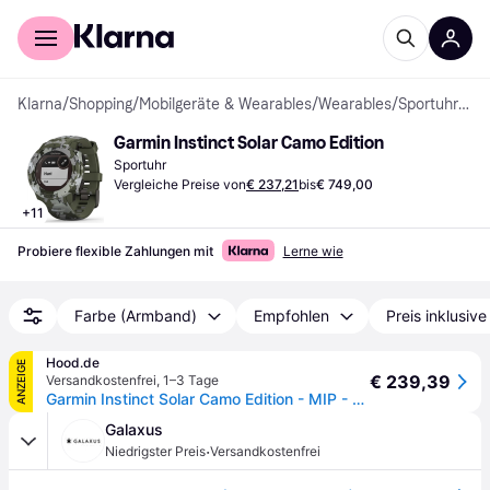
Für Shopper
Für Händler
Klarna
/
Shopping
/
Mobilgeräte & Wearables
/
Wearables
/
Sportuhren
Garmin Instinct Solar Camo Edition
Sportuhr
Vergleiche Preise von
€ 237,21
bis
€ 749,00
+
11
Probiere flexible Zahlungen mit
Lerne wie
Farbe (Armband)
Empfohlen
Preis inklusiv
Hood.de
ANZEIGE
€ 239,39
Versandkostenfrei
,
1–3 Tage
Garmin Instinct Solar Camo Edition - MIP - GPS - 53 g
Galaxus
·
Niedrigster Preis
Versandkostenfrei