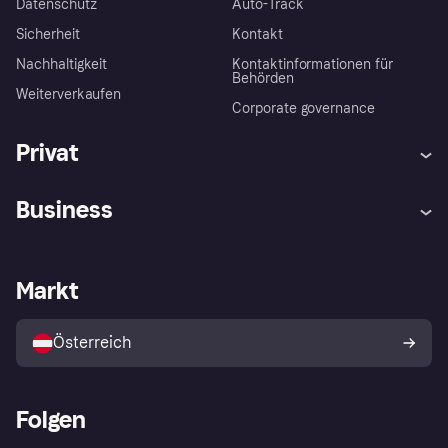
Datenschutz
Auto-Track
Sicherheit
Kontakt
Nachhaltigkeit
Kontaktinformationen für
Behörden
Weiterverkaufen
Corporate governance
Privat
Hilfe
Käuferschutzrichtlinien
Business
Einloggen
Beschwerden
Händlersupport
Entwicklerseite
Klarna App
Datenschutzeinstellungen
Händlerportal
Betriebsstatus
Markt
Shops entdecken
Dein Widerrufsrecht
Mit Klarna verkaufen
Plattformen und Partner
Österreich
Folgen