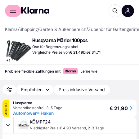
Für Shopper
Für Händler
Klarna
/
Shopping
/
Garten & Außenbereich
/
Zubehör für Gartengerät
Husqvarna Märlor 100pcs
Öse für Begrenzungskabel
Vergleiche Preise von
€ 21,49
bis
€ 31,71
+
1
Probiere flexible Zahlungen mit
Lerne wie
Empfohlen
Preis inklusive Versand
Husqvarna
ANZEIGE
€ 21,90
Versandkostenfrei
,
3–5 Tage
Automower® Haken
KÖMPF24
·
Niedrigster Preis
€ 4,90 Versand
,
2–3 Tage