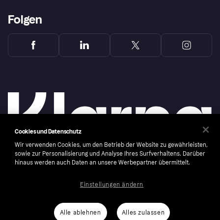
Folgen
Cookies und Datenschutz
Wir verwenden Cookies, um den Betrieb der Website zu gewährleisten,
sowie zur Personalisierung und Analyse Ihres Surfverhaltens. Darüber
hinaus werden auch Daten an unsere Werbepartner übermittelt.
Copyright © 2005-2026 Klarna Bank AB (publ). Headquarters: Stockholm, Sweden. All
rights reserved. Klarna Bank AB (publ). Sveavägen 46, 111 34 Stockholm. Organization
number: 556737-0431
Einstellungen ändern
Cookies
Klarna.com
Alle ablehnen
Alles zulassen