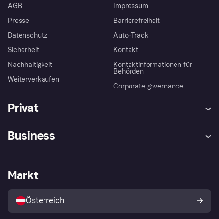
AGB
Impressum
Presse
Barrierefreiheit
Datenschutz
Auto-Track
Sicherheit
Kontakt
Nachhaltigkeit
Kontaktinformationen für
Behörden
Weiterverkaufen
Corporate governance
Privat
Hilfe
Käuferschutzrichtlinien
Business
Einloggen
Beschwerden
Händlersupport
Entwicklerseite
Klarna App
Datenschutzeinstellungen
Händlerportal
Betriebsstatus
Markt
Shops entdecken
Dein Widerrufsrecht
Mit Klarna verkaufen
Plattformen und Partner
Österreich