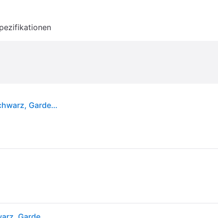
pezifikationen
Gardena Gras-Messersatz, Grasschere, Blade, Schwarz, Gardena, Wave blade
Gardena Gras-Messersatz, Grasschere, Blade, Schwarz, Gardena, Wave blade