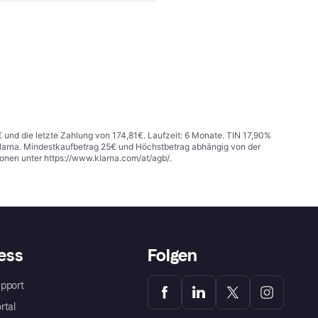
€ und die letzte Zahlung von 174,81€. Laufzeit: 6 Monate. TIN 17,90%
 Klarna. Mindestkaufbetrag 25€ und Höchstbetrag abhängig von der
ionen unter
https://www.klarna.com/at/agb/
.
ess
Folgen
pport
rtal