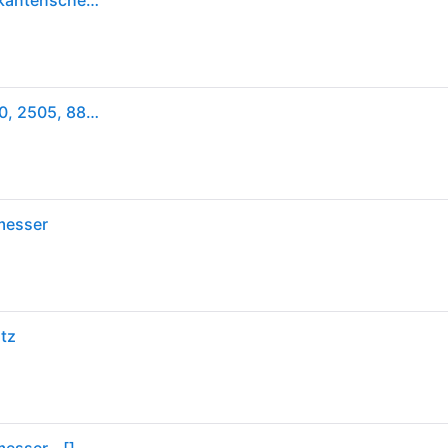
Gardena Gras-Messersatz: Ersatzmesser für Rasenkantenscheren/Strauchscheren (Art.-Nr. 8800-8803, 2500, 2505, 8818, 8824), Schnittbreite 8 cm (2345-20)
Gras-Messersatz, 8 cm (für Artikel 8800-8803, 2500, 2505, 8818, 8824, Akku Standard) - schwarz
messer
tz