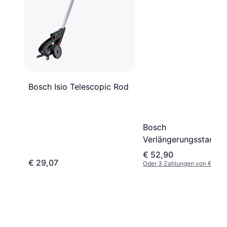
Bosch Isio Telescopic Rod
Bosch
Verlängerungsstange
AdvancedShear 18V-
€ 52,90
€ 29,07
Oder 3 Zahlungen von € 17,6