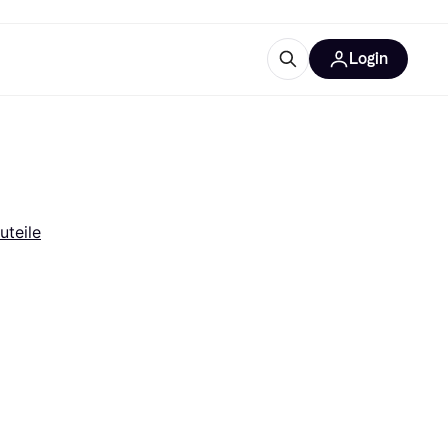
Login
Weitere Informationen
sstattung
M
Was ist Klarna?
uteile
tegorien