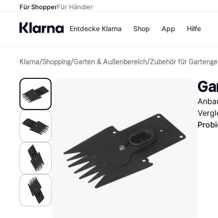
Für Shopper
Für Händler
Entdecke Klarna
Shop
App
Hilfe
Klarna
/
Shopping
/
Garten & Außenbereich
/
Zubehör für Gartenge
Zahlungsmethoden
Shops
Zahlungsmethoden
MediaM
Ga
Sofort bezahlen
H&M
Bezahle in 3
Temu
Anbau
Teilzahlungen
Kauflan
Bezahle in bis zu 30
Samsu
Vergl
Tagen
Probi
Ratenzahlung
Alle Shops