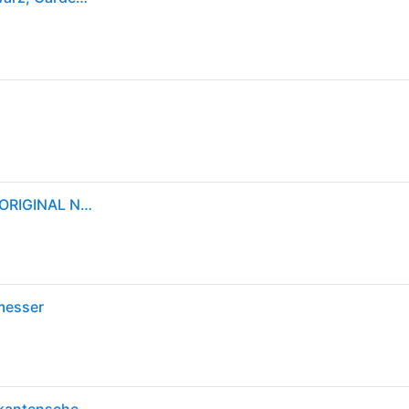
GARDENA Set Ersatzmesser 8 cm 2345-20 393581 ORIGINAL NEU
messer