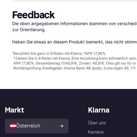
Feedback
Die oben angegebenen Informationen stammen von verschieden
zur Orientierung.

Haben Sie etwas an diesem Produkt bemerkt, das nicht stimmt
¹
Bezahlen Sie ganz in 6 Raten mit Klarna, *APR 17,90%.
*Zahlen Sie in 6 Raten mit Klarna. Eine Anzahlung kann erforderlich sei
APR 17,90%. Gesamtbetrag 1048,91€. Zinsen: 48,91€. Dies gilt nur für 
Bonitätsprüfung. Kreditgeber: Klarna Bank AB (publ), Sveavägen 46, 11
Markt
Klarna
Über uns
Österreich
Karriere