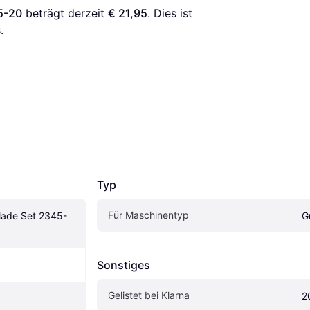
5-20
 beträgt derzeit 
€ 21,95
. Dies ist 
.
Typ
Für Maschinentyp
lade Set 2345-
G
Sonstiges
Gelistet bei Klarna
2