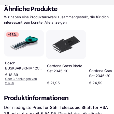
Ähnliche Produkte
Wir haben eine Produktauswahl zusammengestellt, die für dich 
interessant sein könnte.
Alle anzeigen
-13%
Bosch
Gardena Grass Blade
BUSKSAKSKNIV 12CM
Gardena Grass
Set 2345-20
TIL ISIO
€ 18,89
Set 2346-20
Oder 3 Zahlungen von
€ 21,95
€ 24,59
€ 6,29
Produktinformationen
Der niedrigste Preis für 
Stihl Telescopic Shaft for HSA 
26
 beträgt derzeit 
€ 54,05
. Dies ist der günstigste 