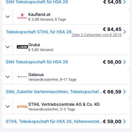
€ 54,05
Stihl Teleskopschaft für HSA 26
Kaufland.at
€ 3,99 Versand
,
6 Tage
€ 84,45
Teleskopschaft STIHL für HSA 26
Oder 3 Zahlungen von € 28,15
Grube
€ 5,90 Versand
€ 56,00
Stihl Teleskopschaft für HSA 26
Galaxus
Versandkostenfrei
,
9–11 Tage
€ 66,59
Stihl, Zubehör Gartenmaschinen, Teleskopschaft für HSA 26 (Heckenschere)
STIHL Vertriebszentrale AG & Co. KG
Versandkostenfrei
,
2–3 Tage
€ 59,00
STIHL Teleskopschaft für HSA 26, höhenverstellbar 95–110 cm, leichtgängige Rollen, Handgriff mit Akkuwechsel