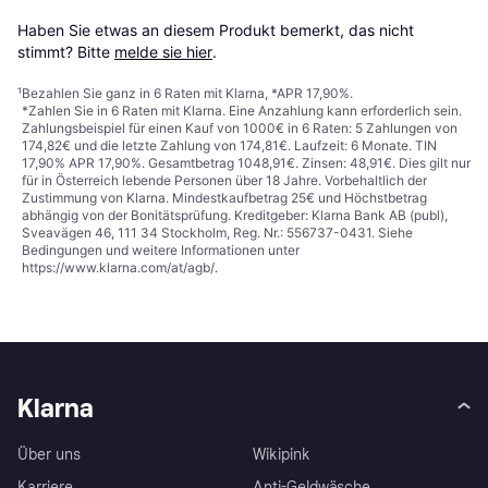
Haben Sie etwas an diesem Produkt bemerkt, das nicht 
stimmt? Bitte 
melde sie hier
.
¹
Bezahlen Sie ganz in 6 Raten mit Klarna, *APR 17,90%.
*Zahlen Sie in 6 Raten mit Klarna. Eine Anzahlung kann erforderlich sein.
Zahlungsbeispiel für einen Kauf von 1000€ in 6 Raten: 5 Zahlungen von
174,82€ und die letzte Zahlung von 174,81€. Laufzeit: 6 Monate. TIN
17,90% APR 17,90%. Gesamtbetrag 1048,91€. Zinsen: 48,91€. Dies gilt nur
für in Österreich lebende Personen über 18 Jahre. Vorbehaltlich der
Zustimmung von Klarna. Mindestkaufbetrag 25€ und Höchstbetrag
abhängig von der Bonitätsprüfung. Kreditgeber: Klarna Bank AB (publ),
Sveavägen 46, 111 34 Stockholm, Reg. Nr.: 556737-0431. Siehe
Bedingungen und weitere Informationen unter
https://www.klarna.com/at/agb/
.
Klarna
Über uns
Wikipink
Karriere
Anti-Geldwäsche