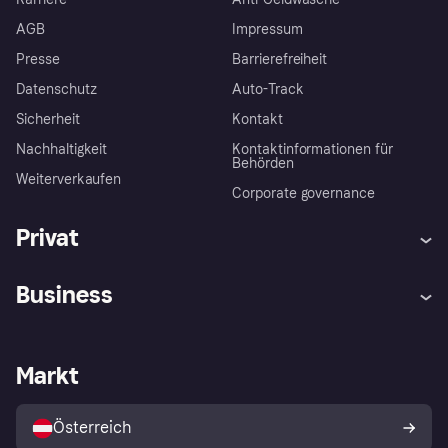
AGB
Impressum
Presse
Barrierefreiheit
Datenschutz
Auto-Track
Sicherheit
Kontakt
Nachhaltigkeit
Kontaktinformationen für
Behörden
Weiterverkaufen
Corporate governance
Privat
Hilfe
Käuferschutzrichtlinien
Business
Einloggen
Beschwerden
Händlersupport
Entwicklerseite
Klarna App
Datenschutzeinstellungen
Händlerportal
Betriebsstatus
Markt
Shops entdecken
Dein Widerrufsrecht
Mit Klarna verkaufen
Plattformen und Partner
Österreich