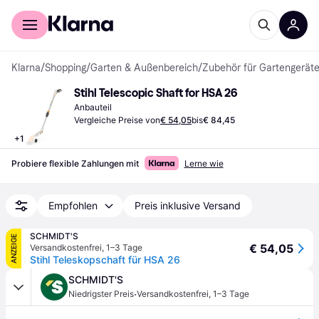
Für Shopper
Für Händler
Klarna
/
Shopping
/
Garten & Außenbereich
/
Zubehör für Gartengerät
Stihl Telescopic Shaft for HSA 26
Anbauteil
Vergleiche Preise von
€ 54,05
bis
€ 84,45
+
1
Probiere flexible Zahlungen mit
Lerne wie
Empfohlen
Preis inklusive Versand
SCHMIDT'S
ANZEIGE
€ 54,05
Versandkostenfrei
,
1–3 Tage
Stihl Teleskopschaft für HSA 26
SCHMIDT'S
·
Niedrigster Preis
Versandkostenfrei
,
1–3 Tage