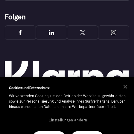
Folgen
Cookies und Datenschutz
Wir verwenden Cookies, um den Betrieb der Website zu gewährleisten,
sowie zur Personalisierung und Analyse Ihres Surfverhaltens. Darüber
hinaus werden auch Daten an unsere Werbepartner übermittelt.
Copyright © 2005-2026 Klarna Bank AB (publ). Headquarters: Stockholm, Sweden. All
rights reserved. Klarna Bank AB (publ). Sveavägen 46, 111 34 Stockholm. Organization
number: 556737-0431
Einstellungen ändern
Cookies
Klarna.com