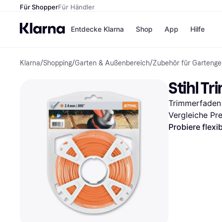
Für Shopper
Für Händler
Entdecke Klarna
Shop
App
Hilfe
Klarna
/
Shopping
/
Garten & Außenbereich
/
Zubehör für Gartenge
Zahlungsmethoden
Shops
Zahlungsmethoden
MediaM
Stihl T
Sofort bezahlen
H&M
Bezahle in 3
Temu
Trimmerfaden
Teilzahlungen
Kauflan
Bezahle in bis zu 30
Samsu
Vergleiche Pr
Tagen
Probiere flexi
Ratenzahlung
Alle Shops