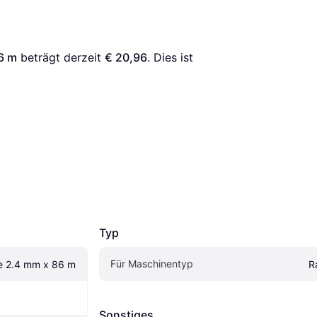
86 m
 beträgt derzeit 
€ 20,96
. Dies ist 
.
Typ
Für Maschinentyp
ne 2.4 mm x 86 m
R
Sonstiges