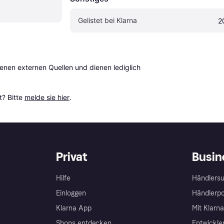
Gelistet bei Klarna
2
en externen Quellen und dienen lediglich 
? Bitte 
melde sie hier
.
Privat
Busin
Hilfe
Händlersu
Einloggen
Händlerpo
Klarna App
Mit Klarn
Shops entdecken
Entwickle