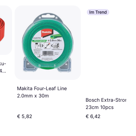
Im Trend
ku-
4
Makita Four-Leaf Line
2.0mm x 30m
Bosch Extra-Strong L
23cm 10pcs
€ 5,82
€ 6,42