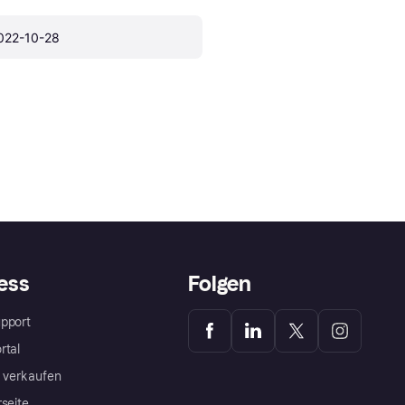
022-10-28
ess
Folgen
pport
rtal
a verkaufen
rseite