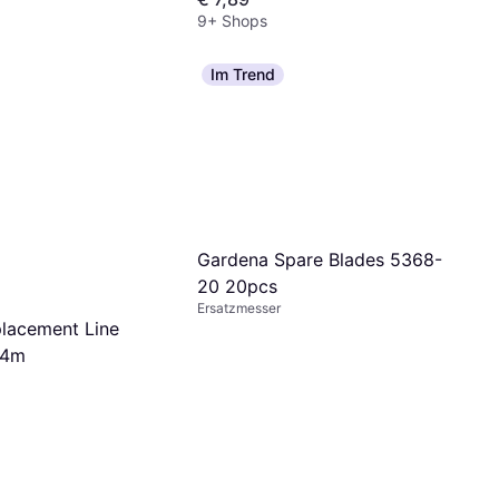
Silber Schwarz
9+ Shops
Im Trend
Gardena Spare Blades 5368-
20 20pcs
Ersatzmesser
lacement Line
24m