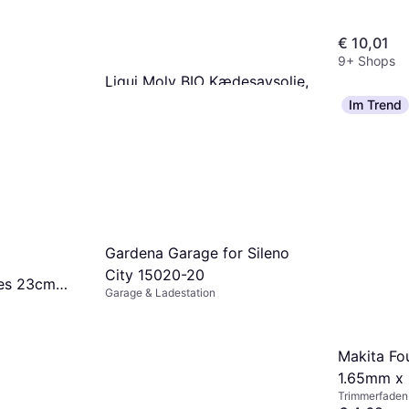
€ 10,01
9+ Shops
Liqui Moly BIO Kædesavsolie,
miljøvenligt vegetabilsk
Im Trend
Sägekettenöl
kædeolie
€ 8,51
9 Shops
Gardena Garage for Sileno
City 15020-20
es 23cm
Garage & Ladestation
Makita Fo
1.65mm x
Trimmerfaden