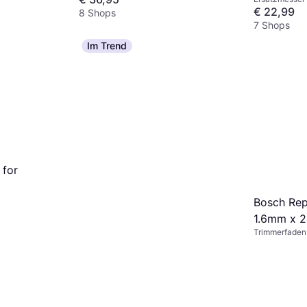
12er-Set 
€ 22,99
8 Shops
7 Shops
Im Trend
for
Bosch Rep
1.6mm x 
Trimmerfaden