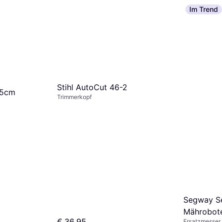
Im Trend
Stihl AutoCut 46-2
25cm
Trimmerkopf
Segway S
Mährobote
€ 36,95
Ersatzmesser