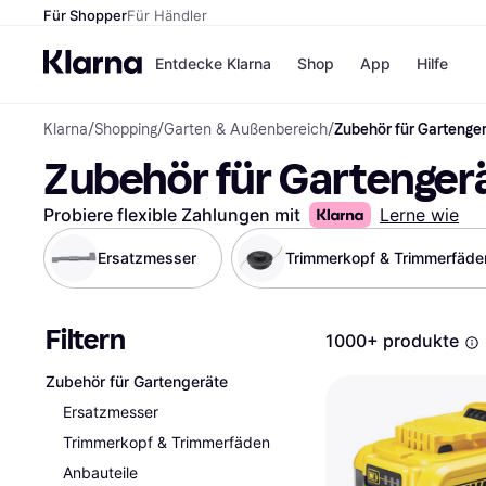
Für Shopper
Für Händler
Entdecke Klarna
Shop
App
Hilfe
Klarna
/
Shopping
/
Garten & Außenbereich
/
Zubehör für Gartenge
Zahlungsmethoden
Shops
Zubehör für Gartenger
Zahlungsmethoden
MediaM
Sofort bezahlen
H&M
Bezahle in 3
Temu
Probiere flexible Zahlungen mit
Lerne wie
Teilzahlungen
Kauflan
Bezahle in bis zu 30
Samsu
Ersatzmesser
Trimmerkopf & Trimmerfäde
Tagen
Ratenzahlung
Filtern
Alle Shops
1000+ produkte
Zubehör für Gartengeräte
Ersatzmesser
Trimmerkopf & Trimmerfäden
Anbauteile