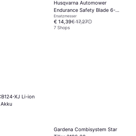
Husqvarna Automower
Endurance Safety Blade 6-
Ersatzmesser
pack
€ 14,39
€ 17,27
7 Shops
B124-XJ Li-ion
 Akku
Gardena Combisystem Star