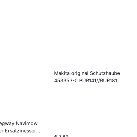
Makita original Schutzhaube
453353-0 BUR141//BUR181/
DUR141/ DUR181
Schutzabdeckung Dolmar
egway Navimow
r Ersatzmesser
€ 7,89