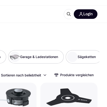
Login
Weitere Informationen
sstattung
M
Was ist Klarna?
n
Garage & Ladestationen
Sägeketten
tegorien
Produkte vergleichen
Sortieren nach beliebtheit