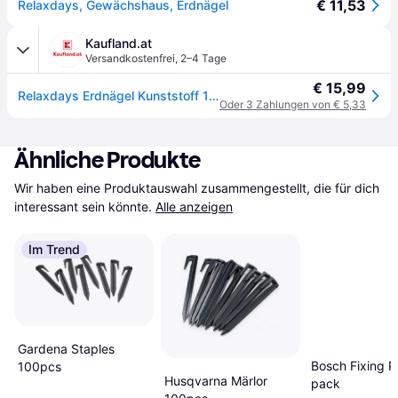
€ 11,53
Relaxdays, Gewächshaus, Erdnägel
Kaufland.at
Versandkostenfrei
,
2–4 Tage
€ 15,99
Relaxdays Erdnägel Kunststoff 11cm, 100er Set Bodenanker, Gartenvlies Befestigung, je 11,5 cm lang, schwarz
Oder 3 Zahlungen von € 5,33
Ähnliche Produkte
Wir haben eine Produktauswahl zusammengestellt, die für dich 
interessant sein könnte.
Alle anzeigen
Im Trend
Gardena Staples
Bosch Fixing P
100pcs
Husqvarna Märlor
pack