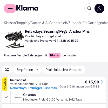
Für Shopper
Für Händler
Klarna
/
Shopping
/
Garten & Außenbereich
/
Zubehör für Gartengerät
Relaxdays Securing Pegs, Anchor Pins
Öse für Begrenzungskabel
Vergleiche Preise von
€ 11,53
bis
€ 15,99
Probiere flexible Zahlungen mit
Lerne wie
Empfohlen
Preis inklusive Versand
Kaufland.at
ANZEIGE
€ 15,99
Versandkostenfrei
,
2–4 Tage
Oder 3 Zahlungen von € 5,33
Relaxdays Erdnägel Kunststoff 11cm, 100er Set Bodenanker, Gartenvlies Befestigung, je 11,5 cm lang, schwarz
Galaxus
·
Niedrigster Preis
€ 3,00 Versand
,
8–12 Tage