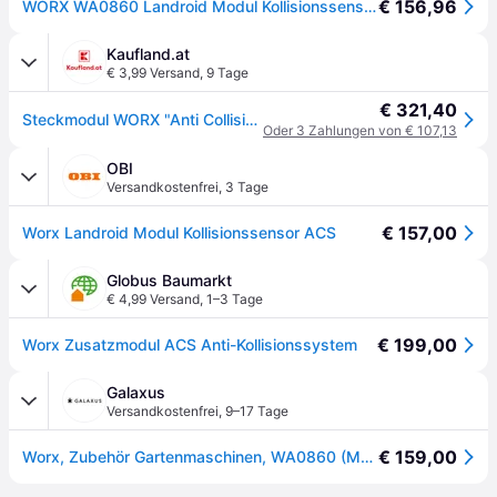
€ 156,96
WORX WA0860 Landroid Modul Kollisionssensor ACS
Kaufland.at
€ 3,99 Versand
,
9 Tage
€ 321,40
Steckmodul WORX "Anti Collisions" System ACS für Landroid Mähroboter (optional)
Oder 3 Zahlungen von € 107,13
OBI
Versandkostenfrei
,
3 Tage
€ 157,00
Worx Landroid Modul Kollisionssensor ACS
Globus Baumarkt
€ 4,99 Versand
,
1–3 Tage
€ 199,00
Worx Zusatzmodul ACS Anti-Kollisionssystem
Galaxus
Versandkostenfrei
,
9–17 Tage
€ 159,00
Worx, Zubehör Gartenmaschinen, WA0860 (Mähroboter)