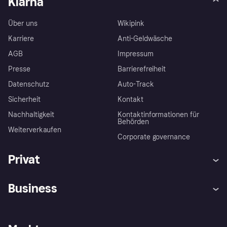
Klarna
Über uns
Wikipink
Karriere
Anti-Geldwäsche
AGB
Impressum
Presse
Barrierefreiheit
Datenschutz
Auto-Track
Sicherheit
Kontakt
Nachhaltigkeit
Kontaktinformationen für
Behörden
Weiterverkaufen
Corporate governance
Privat
Hilfe
Käuferschutzrichtlinien
Business
Einloggen
Beschwerden
Händlersupport
Entwicklerseite
Klarna App
Datenschutzeinstellungen
Händlerportal
Betriebsstatus
Shops entdecken
Dein Widerrufsrecht