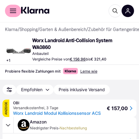
Für Shopper
Für Händler
Klarna
/
Shopping
/
Garten & Außenbereich
/
Zubehör für Gartengerät
Worx Landroid Anti-Collision System 
WA0860
Anbauteil
Vergleiche Preise von
€ 156,96
bis
€ 321,40
+
1
Probiere flexible Zahlungen mit
Lerne wie
Empfohlen
Preis inklusive Versand
OBI
ANZEIGE
€ 157,00
Versandkostenfrei
,
3 Tage
Worx Landroid Modul Kollisionssensor ACS
Amazon
·
Niedrigster Preis
Nachbestellung