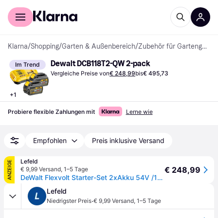
Für Shopper
Für Händler
Klarna
/
Shopping
/
Garten & Außenbereich
/
Zubehör für Gartengeräte
Dewalt DCB118T2-QW 2-pack
Im Trend
Vergleiche Preise von
€ 248,99
bis
€ 495,73
+
1
Probiere flexible Zahlungen mit
Lerne wie
Empfohlen
Preis inklusive Versand
Lefeld
ANZEIGE
€ 248,99
€ 9,99 Versand
,
1–5 Tage
DeWalt Flexvolt Starter-Set 2xAkku 54V /108 Wh
Lefeld
·
Niedrigster Preis
€ 9,99 Versand
,
1–5 Tage