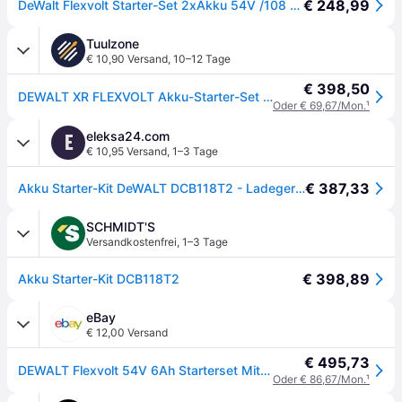
€ 248,99
DeWalt Flexvolt Starter-Set 2xAkku 54V /108 Wh
Tuulzone
€ 10,90 Versand
,
10–12 Tage
€ 398,50
DEWALT XR FLEXVOLT Akku-Starter-Set 54V / 108Wh + 2 Akku + 1 Doppelladegerät DCB118-QW - DCB118T2-QW
Oder € 69,67/Mon.
¹
eleksa24.com
E
€ 10,95 Versand
,
1–3 Tage
€ 387,33
Akku Starter-Kit DeWALT DCB118T2 - Ladegerät mit 2 Akkus
SCHMIDT'S
Versandkostenfrei
,
1–3 Tage
€ 398,89
Akku Starter-Kit DCB118T2
eBay
€ 12,00 Versand
€ 495,73
DEWALT Flexvolt 54V 6Ah Starterset Mit Ladegerät Schnell DCB118T2-QW
Oder € 86,67/Mon.
¹