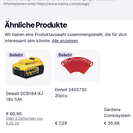
Informationen unter
https://www.klarna.com/at/agb/
.
Ähnliche Produkte
Wir haben eine Produktauswahl zusammengestellt, die für dich 
interessant sein könnte.
Alle anzeigen
Beliebt
Beliebt
Einhell 3405730
Dewalt DCB184-XJ
20pcs
18V 5Ah
Gardena
€ 60,90
Combisystem S
Oder 3 Zahlungen von
Tiller 3196-20
€ 7,29
€ 35,66
€ 20,30