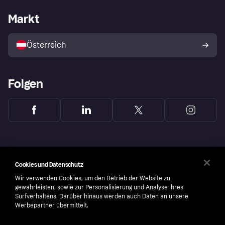
Klarna App
Datenschutzeinstellungen
Händlerportal
Betriebsstatus
Markt
Shops entdecken
Dein Widerrufsrecht
Mit Klarna verkaufen
Plattformen und Partner
Österreich
Folgen
Cookies und Datenschutz
Wir verwenden Cookies, um den Betrieb der Website zu
gewährleisten, sowie zur Personalisierung und Analyse Ihres
Surfverhaltens. Darüber hinaus werden auch Daten an unsere
Werbepartner übermittelt.