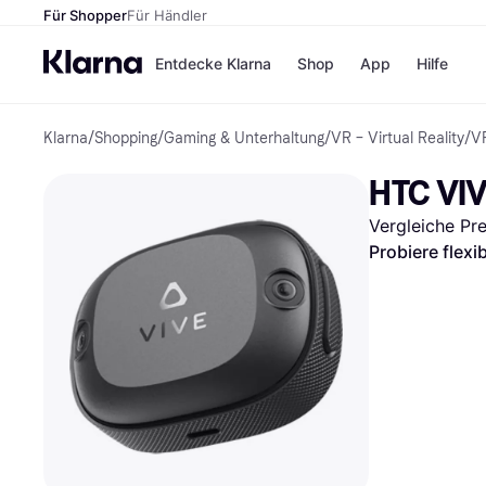
Für Shopper
Für Händler
Entdecke Klarna
Shop
App
Hilfe
Klarna
/
Shopping
/
Gaming & Unterhaltung
/
VR – Virtual Reality
/
V
Zahlungsmethoden
Shops
Zahlungsmethoden
MediaM
HTC VIV
Sofort bezahlen
H&M
Bezahle in 3
Temu
Vergleiche Pr
Teilzahlungen
Kauflan
Bezahle in bis zu 30
Samsu
Probiere flexi
Tagen
Ratenzahlung
Alle Shops