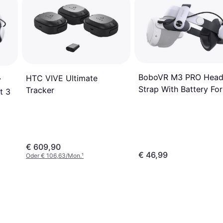
BoboVR M3 PRO Hea
HTC VIVE Ultimate
y
Strap With Battery For
Tracker
t 3
Meta Quest 3 Headba
€ 609,90
€ 46,99
Oder € 106,63/Mon.
¹