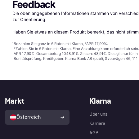
Feedback
Die oben angegebenen Informationen stammen von verschieden
zur Orientierung.

Haben Sie etwas an diesem Produkt bemerkt, das nicht stimmt
¹
Bezahlen Sie ganz in 6 Raten mit Klarna, *APR 17,90%.
*Zahlen Sie in 6 Raten mit Klarna. Eine Anzahlung kann erforderlich sei
APR 17,90%. Gesamtbetrag 1048,91€. Zinsen: 48,91€. Dies gilt nur für 
Bonitätsprüfung. Kreditgeber: Klarna Bank AB (publ), Sveavägen 46, 11
Markt
Klarna
Über uns
Österreich
Karriere
AGB