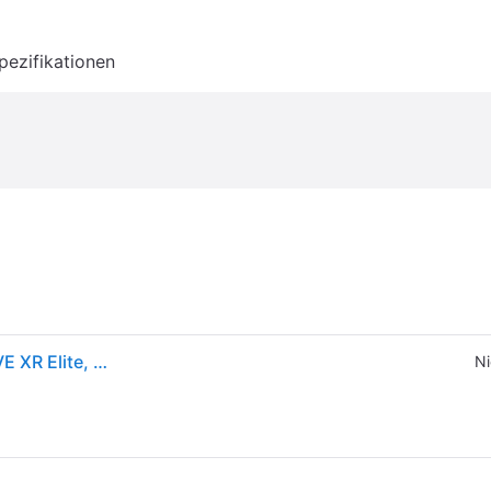
pezifikationen
HTC Ultimate Tracker Passend für (VR Zubehör): VIVE XR Elite, HTC Vive Focus 3 Schwarz
Ni