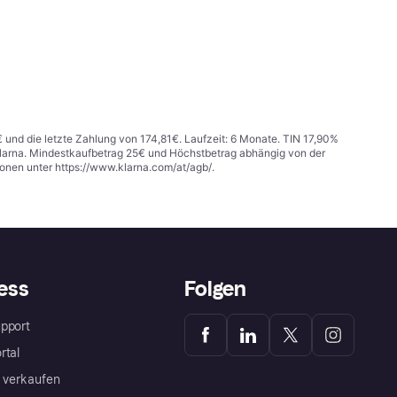
€ und die letzte Zahlung von 174,81€. Laufzeit: 6 Monate. TIN 17,90%
 Klarna. Mindestkaufbetrag 25€ und Höchstbetrag abhängig von der
ionen unter
https://www.klarna.com/at/agb/
.
ess
Folgen
pport
rtal
a verkaufen