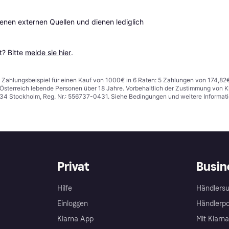
en externen Quellen und dienen lediglich 
? Bitte 
melde sie hier
.
n. Zahlungsbeispiel für einen Kauf von 1000€ in 6 Raten: 5 Zahlungen von 174,82
in Österreich lebende Personen über 18 Jahre. Vorbehaltlich der Zustimmung von
1 34 Stockholm, Reg. Nr.: 556737-0431. Siehe Bedingungen und weitere Informat
Privat
Busin
Hilfe
Händlersu
Einloggen
Händlerpo
Klarna App
Mit Klarn