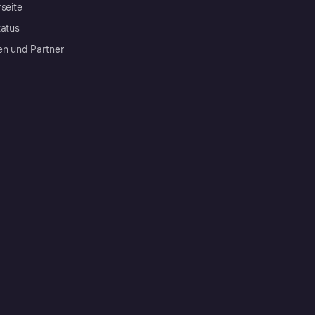
rseite
tatus
en und Partner