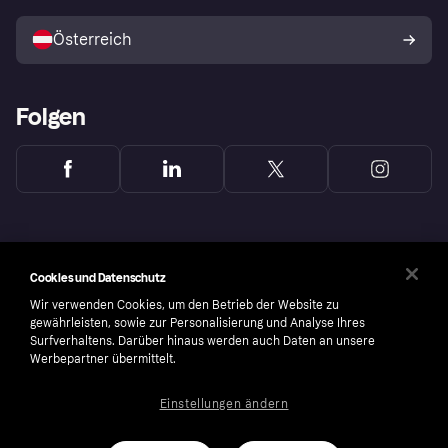
Mit Klarna verkaufen
Plattformen und Partner
Österreich
Folgen
Cookies und Datenschutz
Wir verwenden Cookies, um den Betrieb der Website zu
gewährleisten, sowie zur Personalisierung und Analyse Ihres
Surfverhaltens. Darüber hinaus werden auch Daten an unsere
Werbepartner übermittelt.
Einstellungen ändern
Copyright © 2005-2026 Klarna Bank AB (publ). Headquarters: Stockholm, Sweden. All
rights reserved. Klarna Bank AB (publ). Sveavägen 46, 111 34 Stockholm. Organization
number: 556737-0431