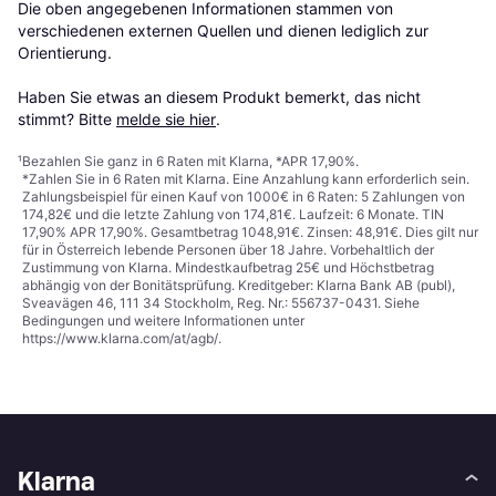
Die oben angegebenen Informationen stammen von 
verschiedenen externen Quellen und dienen lediglich zur 
Orientierung.

Haben Sie etwas an diesem Produkt bemerkt, das nicht 
stimmt? Bitte 
melde sie hier
.
¹
Bezahlen Sie ganz in 6 Raten mit Klarna, *APR 17,90%.
*Zahlen Sie in 6 Raten mit Klarna. Eine Anzahlung kann erforderlich sein.
Zahlungsbeispiel für einen Kauf von 1000€ in 6 Raten: 5 Zahlungen von
174,82€ und die letzte Zahlung von 174,81€. Laufzeit: 6 Monate. TIN
17,90% APR 17,90%. Gesamtbetrag 1048,91€. Zinsen: 48,91€. Dies gilt nur
für in Österreich lebende Personen über 18 Jahre. Vorbehaltlich der
Zustimmung von Klarna. Mindestkaufbetrag 25€ und Höchstbetrag
abhängig von der Bonitätsprüfung. Kreditgeber: Klarna Bank AB (publ),
Sveavägen 46, 111 34 Stockholm, Reg. Nr.: 556737-0431. Siehe
Bedingungen und weitere Informationen unter
https://www.klarna.com/at/agb/
.
Klarna