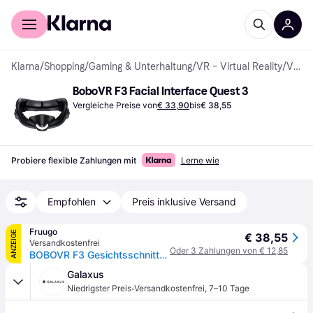
Für Shopper
Für Händler
Klarna
/
Shopping
/
Gaming & Unterhaltung
/
VR – Virtual Reality
/
VR-Zubehör
BoboVR F3 Facial Interface Quest 3
Vergleiche Preise von
€ 33,90
bis
€ 38,55
Probiere flexible Zahlungen mit
Lerne wie
Empfohlen
Preis inklusive Versand
Fruugo
ANZEIGE
€ 38,55
Versandkostenfrei
Oder 3 Zahlungen von € 12,85
BOBOVR F3 Gesichtsschnittstellen-Abdeckungspad, kompatibel mit Quest 3 VR-Zubehör mit 3-Kanal-Belüftung, einstellbarem Sichtfeld
Galaxus
·
Niedrigster Preis
Versandkostenfrei
,
7–10 Tage