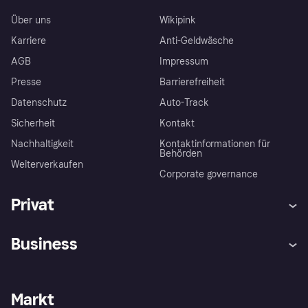
Über uns
Wikipink
Karriere
Anti-Geldwäsche
AGB
Impressum
Presse
Barrierefreiheit
Datenschutz
Auto-Track
Sicherheit
Kontakt
Nachhaltigkeit
Kontaktinformationen für
Behörden
Weiterverkaufen
Corporate governance
Privat
Hilfe
Käuferschutzrichtlinien
Business
Einloggen
Beschwerden
Händlersupport
Entwicklerseite
Klarna App
Datenschutzeinstellungen
Händlerportal
Betriebsstatus
Markt
Shops entdecken
Dein Widerrufsrecht