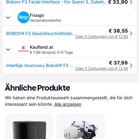
€ 33,90
Bobovr F3 Facial Interface - For Quest 3, Zubehör VR + AR, Schwarz
Fruugo
Versandkostenfrei
€ 38,55
BOBOVR F3 Gesichtsschnittstellen-Abdeckungspad, kompatibel mit Quest 3 VR-Zubehör mit 3-Kanal-Belüftung, einstellbarem Sichtfeld
Oder 3 Zahlungen von € 12,85
Kaufland.at
€ 7,99 Versand
,
5–6 Tage
€ 37,99
Interfejs twarzowy BoboVR F3 do Meta Quest 3 - czarny
Oder 3 Zahlungen von € 12,66
Ähnliche Produkte
Wir haben eine Produktauswahl zusammengestellt, die für dich 
interessant sein könnte.
Alle anzeigen