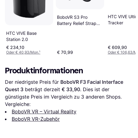
HTC VIVE Ulti
BoboVR S3 Pro
Tracker
Battery Relief Strap
Meta Quest 3
HTC VIVE Base
Station 2.0
€ 234,10
€ 609,90
€ 70,99
Oder € 40,93/Mon.
¹
Oder € 106,63/M
Produktinformationen
Der niedrigste Preis für 
BoboVR F3 Facial Interface 
Quest 3
 beträgt derzeit 
€ 33,90
. Dies ist der 
günstigste Preis im Vergleich zu 
3
 anderen Shops.
Vergleiche:
BoboVR VR – Virtual Reality
BoboVR VR-Zubehör