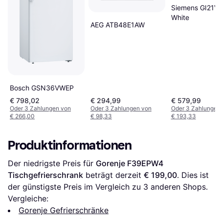
Siemens GI21
White
AEG ATB48E1AW
Bosch GSN36VWEP
€ 798,02
€ 294,99
€ 579,99
Oder 3 Zahlungen von
Oder 3 Zahlungen von
Oder 3 Zahlunge
€ 266,00
€ 98,33
€ 193,33
Produktinformationen
Der niedrigste Preis für 
Gorenje F39EPW4 
Tischgefrierschrank
 beträgt derzeit 
€ 199,00
. Dies ist 
der günstigste Preis im Vergleich zu 
3
 anderen Shops.
Vergleiche:
Gorenje Gefrierschränke