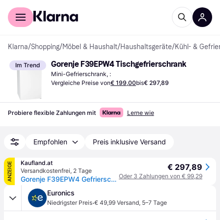
Für Shopper
Für Händler
Klarna
/
Shopping
/
Möbel & Haushalt
/
Haushaltsgeräte
/
Kühl- & Gefrie
Gorenje F39EPW4 Tischgefrierschrank
Im Trend
Mini-Gefrierschrank, :
Vergleiche Preise von
€ 199,00
bis
€ 297,89
Probiere flexible Zahlungen mit
Lerne wie
Empfohlen
Preis inklusive Versand
Kaufland.at
ANZEIGE
€ 297,89
Versandkostenfrei
,
2 Tage
Oder 3 Zahlungen von € 99,29
Gorenje F39EPW4 Gefrierschrank 61Liter, 84cm Höhe, weiß
Euronics
·
Niedrigster Preis
€ 49,99 Versand
,
5–7 Tage