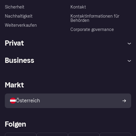
Sicherheit
Kontakt
Nachhaltigkeit
Kontaktinformationen für
Behörden
Weiterverkaufen
Corporate governance
Privat
Hilfe
Käuferschutzrichtlinien
Business
Einloggen
Beschwerden
Händlersupport
Entwicklerseite
Klarna App
Datenschutzeinstellungen
Händlerportal
Betriebsstatus
Markt
Shops entdecken
Dein Widerrufsrecht
Mit Klarna verkaufen
Plattformen und Partner
Österreich
Folgen