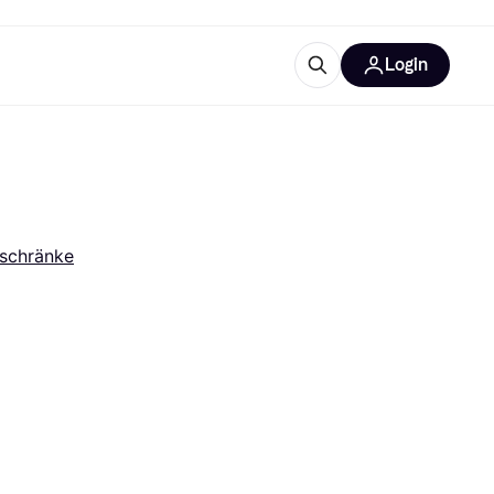
Login
Weitere Informationen
sstattung
M
Was ist Klarna?
rschränke
tegorien