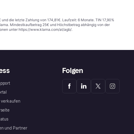
€ und die letzte Zahlung von 174,81€. Laufzeit: 6 Monate. TIN 17,90%
 Klarna. Mindestkaufbetrag 25€ und Höchstbetrag abhängig von der
ionen unter
https://www.klarna.com/at/agb/
.
ess
Folgen
pport
rtal
a verkaufen
rseite
tatus
en und Partner