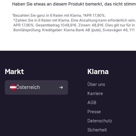
Haben Sie etwas an diesem Produkt bemerkt, das nicht stimmt
¹
Bezahlen Sie ganz in 6 Raten mit Klarna, *APR 17,90%.
*Zahlen Sie in 6 Raten mit Klarna. Eine Anzahlung kann erforderlich sei
APR 17,90%. Gesamtbetrag 1048,91€. Zinsen: 48,91€. Dies gilt nur für 
Bonitätsprüfung. Kreditgeber: Klarna Bank AB (publ), Sveavägen 46, 11
Markt
Klarna
Über uns
Österreich
Karriere
AGB
Presse
Datenschutz
Sicherheit