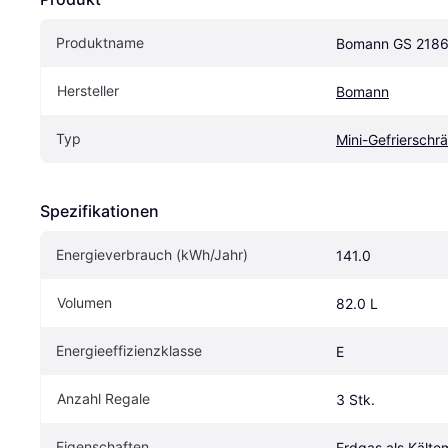
Produktname
Bomann GS 218
Hersteller
Bomann
Typ
Mini-Gefrierschr
Spezifikationen
Energieverbrauch (kWh/Jahr)
141.0
Volumen
82.0 L
Energieeffizienzklasse
E
Anzahl Regale
3 Stk.
Eigenschaften
Erdgas als Kältem