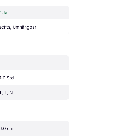
Ja
echts, Umhängbar
4.0 Std
T, T, N
6.0 cm