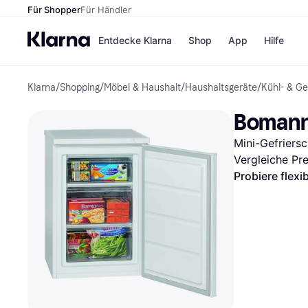
Für Shopper
Für Händler
Entdecke Klarna
Shop
App
Hilfe
Klarna
/
Shopping
/
Möbel & Haushalt
/
Haushaltsgeräte
/
Kühl- & Ge
Zahlungsmethoden
Shops
Zahlungsmethoden
MediaM
Bomann
Sofort bezahlen
H&M
Bezahle in 3
Temu
Mini-Gefriers
Teilzahlungen
Kauflan
Bezahle in bis zu 30
Samsu
Vergleiche Pr
Tagen
Probiere flexi
Ratenzahlung
Alle Shops