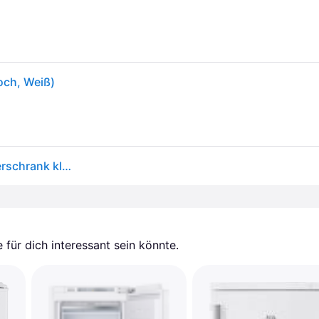
och, Weiß)
Bomann® Gefrierschrank, 85 Liter Nutzinhalt, Gefrierschrank klein mit 3 Gefrierschubladen u. Eiswürfelschale, Mini Fridge mit stufenloser Temperaturreglung, Türanschlag wechselbar - GS 2186.1, weiß
für dich interessant sein könnte.