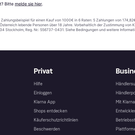
? Bitte 
melde sie hier
.
n. Zahlungsbeispiel für einen Kauf von 1000€ in 6 Raten: 5 Zahlungen von 174,82
in Österreich lebende Personen über 18 Jahre. Vorbehaltlich der Zustimmung von
1 34 Stockholm, Reg. Nr.: 556737-0431. Siehe Bedingungen und weitere Informat
Privat
Busin
Hilfe
Händlersu
Einloggen
Händlerpo
Klarna App
Mit Klarn
Shops entdecken
Entwickle
Käuferschutzrichtlinien
Betriebss
Beschwerden
Plattform