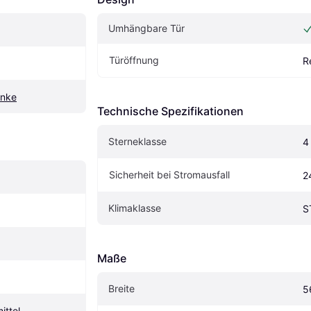
Umhängbare Tür
6
Türöffnung
R
änke
Technische Spezifikationen
Sterneklasse
4
Sicherheit bei Stromausfall
2
Klimaklasse
S
Maße
Breite
5
ittel