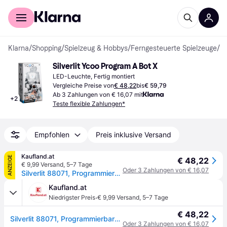
Für Shopper
Für Händler
Klarna
/
Shopping
/
Spielzeug & Hobbys
/
Ferngesteuerte Spielzeuge
/
Fe
Silverlit Ycoo Program A Bot X
LED-Leuchte, Fertig montiert
Vergleiche Preise von
€ 48,22
bis
€ 59,79
Ab 3 Zahlungen von € 16,07 mit
+
2
Teste flexible Zahlungen*
Empfohlen
Preis inklusive Versand
Kaufland.at
ANZEIGE
€ 48,22
€ 9,99 Versand
,
5–7 Tage
Oder 3 Zahlungen von € 16,07
Silverlit 88071, Programmierbarer Roboter, 5 Jahr(e), Weiß, 900 g
Kaufland.at
·
Niedrigster Preis
€ 9,99 Versand
,
5–7 Tage
€ 48,22
Silverlit 88071, Programmierbarer Roboter, 5 Jahr(e), Weiß, 900 g
Oder 3 Zahlungen von € 16,07