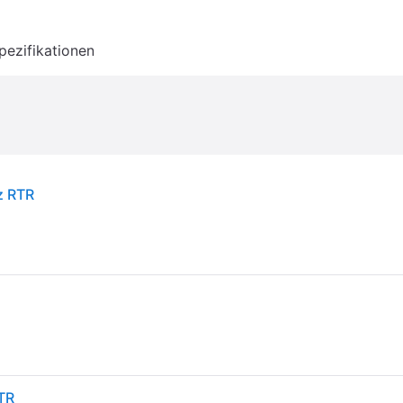
pezifikationen
z RTR
TR