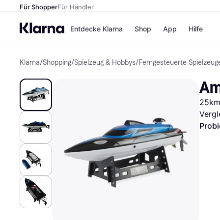
Für Shopper
Für Händler
Entdecke Klarna
Shop
App
Hilfe
Klarna
/
Shopping
/
Spielzeug & Hobbys
/
Ferngesteuerte Spielzeug
Zahlungsmethoden
Shops
Zahlungsmethoden
MediaM
Am
Sofort bezahlen
H&M
Bezahle in 3
Temu
25km/
Teilzahlungen
Kauflan
Bezahle in bis zu 30
Samsu
Vergl
Tagen
Probi
Ratenzahlung
Alle Shops