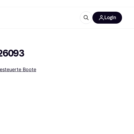
Login
Weitere Informationen
sstattung
M
Was ist Klarna?
 26093
esteuerte Boote
tegorien