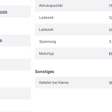
Akkukapazität
1
Boote
Ladezeit
1
Ladezeit
U
SB
Spannung
7
Motortyp
E
Sonstiges
Gelistet bei Klarna
2