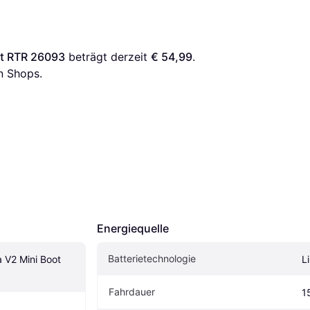
ot RTR 26093
 beträgt derzeit 
€ 54,99
. 
n Shops.
Energiequelle
Batterietechnologie
V2 Mini Boot 
L
Fahrdauer
1