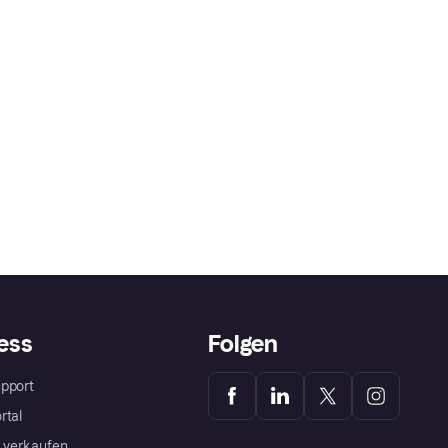
ess
Folgen
pport
rtal
a verkaufen