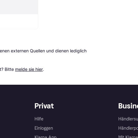
en externen Quellen und dienen lediglich 
? Bitte 
melde sie hier
.
Privat
Busin
Hilfe
Händlersu
Einloggen
Händlerpo
Klarna App
Mit Klarn