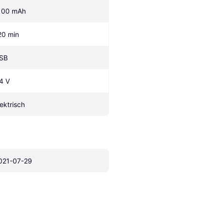
100 mAh
20 min
SB
.4 V
lektrisch
021-07-29