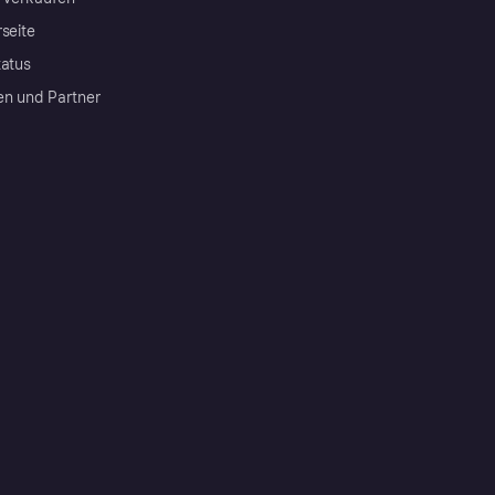
rseite
tatus
en und Partner