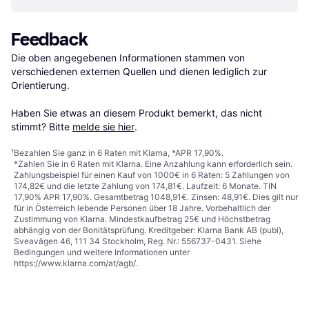
Feedback
Die oben angegebenen Informationen stammen von 
verschiedenen externen Quellen und dienen lediglich zur 
Orientierung.

Haben Sie etwas an diesem Produkt bemerkt, das nicht 
stimmt? Bitte 
melde sie hier
.
¹
Bezahlen Sie ganz in 6 Raten mit Klarna, *APR 17,90%.
*Zahlen Sie in 6 Raten mit Klarna. Eine Anzahlung kann erforderlich sein.
Zahlungsbeispiel für einen Kauf von 1000€ in 6 Raten: 5 Zahlungen von
174,82€ und die letzte Zahlung von 174,81€. Laufzeit: 6 Monate. TIN
17,90% APR 17,90%. Gesamtbetrag 1048,91€. Zinsen: 48,91€. Dies gilt nur
für in Österreich lebende Personen über 18 Jahre. Vorbehaltlich der
Zustimmung von Klarna. Mindestkaufbetrag 25€ und Höchstbetrag
abhängig von der Bonitätsprüfung. Kreditgeber: Klarna Bank AB (publ),
Sveavägen 46, 111 34 Stockholm, Reg. Nr.: 556737-0431. Siehe
Bedingungen und weitere Informationen unter
https://www.klarna.com/at/agb/
.