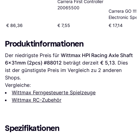
Carrera First Controller
20065500
Carrera GO !!!
Electronic Speed
Controller 20
€ 86,36
€ 7,55
€ 17,14
Produktinformationen
Der niedrigste Preis für 
Wittmax HPI Racing Axle Shaft 
6x31mm (2pcs) #88012
 beträgt derzeit 
€ 5,13
. Dies 
ist der günstigste Preis im Vergleich zu 
2
 anderen 
Shops.
Vergleiche:
Wittmax Ferngesteuerte Spielzeuge
Wittmax RC-Zubehör
Spezifikationen