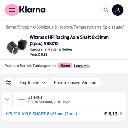
Für Shopper
Für Händler
Klarna
/
Shopping
/
Spielzeug & Hobbys
/
Ferngesteuerte Spielzeuge
/
R
Wittmax HPI Racing Axle Shaft 6x31mm 
(2pcs) #88012
Karosserie, Räder & Reifen
Preis
€ 5,13
Probiere flexible Zahlungen mit
Lerne wie
Empfohlen
Preis inklusive Versand
Galaxus
€ 3,00 Versand
,
7–10 Tage
€ 5,13
HPI E10 AXLE SHAFT 6x31mm (2pcs)