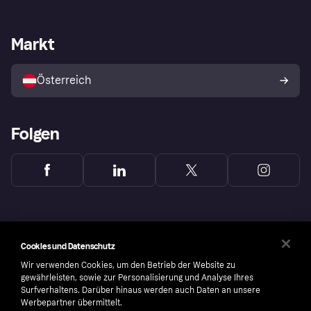
Händlersupport
Entwicklerseite
Klarna App
Datenschutzeinstellungen
Händlerportal
Betriebsstatus
Markt
Shops entdecken
Dein Widerrufsrecht
Mit Klarna verkaufen
Plattformen und Partner
Österreich
Folgen
Cookies und Datenschutz
Wir verwenden Cookies, um den Betrieb der Website zu
gewährleisten, sowie zur Personalisierung und Analyse Ihres
Surfverhaltens. Darüber hinaus werden auch Daten an unsere
Werbepartner übermittelt.