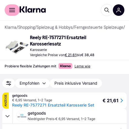
Für Shopper
Für Händler
Klarna
/
Shopping
/
Spielzeug & Hobbys
/
Ferngesteuerte Spielzeuge
/
R
Reely RE-7577271 Ersatzteil 
Karosseriesatz
Karosserie
Vergleiche Preise von
€ 21,61
bis
€ 38,48
Probiere flexible Zahlungen mit
Lerne wie
Empfohlen
Preis inklusive Versand
getgoods
ANZEIGE
€ 21,61
€ 6,95 Versand
,
1–2 Tage
Reely RE-7577271 Ersatzteil Karosserie Set
getgoods
·
Niedrigster Preis
€ 6,95 Versand
,
1–2 Tage