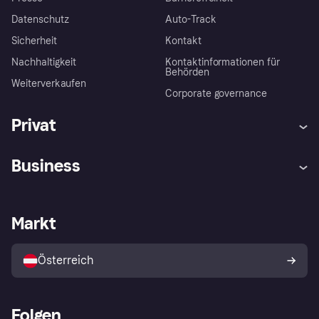
Datenschutz
Auto-Track
Sicherheit
Kontakt
Nachhaltigkeit
Kontaktinformationen für
Behörden
Weiterverkaufen
Corporate governance
Privat
Hilfe
Käuferschutzrichtlinien
Business
Einloggen
Beschwerden
Händlersupport
Entwicklerseite
Klarna App
Datenschutzeinstellungen
Händlerportal
Betriebsstatus
Markt
Shops entdecken
Dein Widerrufsrecht
Mit Klarna verkaufen
Plattformen und Partner
Österreich
Folgen