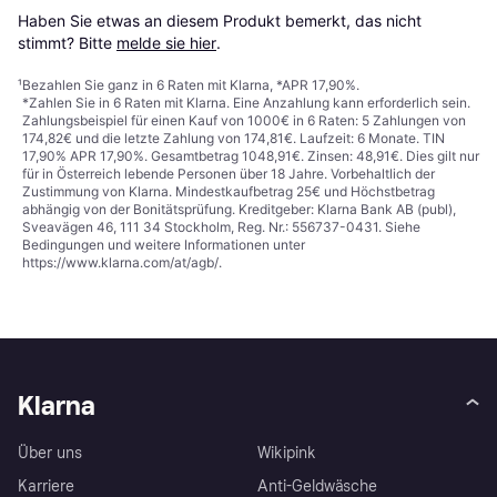
Haben Sie etwas an diesem Produkt bemerkt, das nicht 
stimmt? Bitte 
melde sie hier
.
¹
Bezahlen Sie ganz in 6 Raten mit Klarna, *APR 17,90%.
*Zahlen Sie in 6 Raten mit Klarna. Eine Anzahlung kann erforderlich sein.
Zahlungsbeispiel für einen Kauf von 1000€ in 6 Raten: 5 Zahlungen von
174,82€ und die letzte Zahlung von 174,81€. Laufzeit: 6 Monate. TIN
17,90% APR 17,90%. Gesamtbetrag 1048,91€. Zinsen: 48,91€. Dies gilt nur
für in Österreich lebende Personen über 18 Jahre. Vorbehaltlich der
Zustimmung von Klarna. Mindestkaufbetrag 25€ und Höchstbetrag
abhängig von der Bonitätsprüfung. Kreditgeber: Klarna Bank AB (publ),
Sveavägen 46, 111 34 Stockholm, Reg. Nr.: 556737-0431. Siehe
Bedingungen und weitere Informationen unter
https://www.klarna.com/at/agb/
.
Klarna
Über uns
Wikipink
Karriere
Anti-Geldwäsche