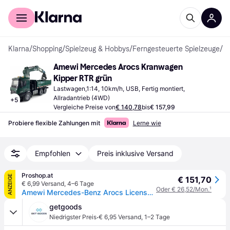
Für Shopper
Für Händler
Klarna
/
Shopping
/
Spielzeug & Hobbys
/
Ferngesteuerte Spielzeuge
/
Fe
Amewi Mercedes Arocs Kranwagen 
Kipper RTR grün
Lastwagen,1:14, 10km/h, USB, Fertig montiert, 
Allradantrieb (4WD)
+
5
Vergleiche Preise von
€ 140,78
bis
€ 157,99
Probiere flexible Zahlungen mit
Lerne wie
Empfohlen
Preis inklusive Versand
Proshop.at
ANZEIGE
€ 151,70
€ 6,99 Versand
,
4–6 Tage
Oder € 26,52/Mon.
¹
Amewi Mercedes-Benz Arocs Licensed Crane Lorry with Tipper RTR green
getgoods
·
Niedrigster Preis
€ 6,95 Versand
,
1–2 Tage