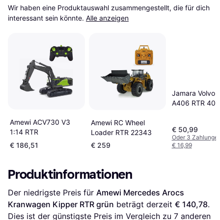
Wir haben eine Produktauswahl zusammengestellt, die für dich 
interessant sein könnte.
Alle anzeigen
Jamara Volvo
A406 RTR 40
Amewi ACV730 V3
Amewi RC Wheel
€ 50,99
1:14 RTR
Loader RTR 22343
Oder 3 Zahlunge
€ 186,51
€ 259
€ 16,99
Produktinformationen
Der niedrigste Preis für 
Amewi Mercedes Arocs 
Kranwagen Kipper RTR grün
 beträgt derzeit 
€ 140,78
. 
Dies ist der günstigste Preis im Vergleich zu 
7
 anderen 