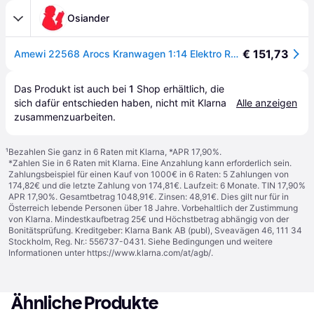
Osiander
€ 151,73
Amewi 22568 Arocs Kranwagen 1:14 Elektro RC Modell-LKW RtR inkl. Akku und Ladekabel, mit Geräuschefunktion, mit Lichteffekt
Das Produkt ist auch bei 
1
Shop
 erhältlich, die 
sich dafür entschieden haben, nicht mit Klarna 
Alle anzeigen
zusammenzuarbeiten.
¹
Bezahlen Sie ganz in 6 Raten mit Klarna, *APR 17,90%.
*Zahlen Sie in 6 Raten mit Klarna. Eine Anzahlung kann erforderlich sein.
Zahlungsbeispiel für einen Kauf von 1000€ in 6 Raten: 5 Zahlungen von
174,82€ und die letzte Zahlung von 174,81€. Laufzeit: 6 Monate. TIN 17,90%
APR 17,90%. Gesamtbetrag 1048,91€. Zinsen: 48,91€. Dies gilt nur für in
Österreich lebende Personen über 18 Jahre. Vorbehaltlich der Zustimmung
von Klarna. Mindestkaufbetrag 25€ und Höchstbetrag abhängig von der
Bonitätsprüfung. Kreditgeber: Klarna Bank AB (publ), Sveavägen 46, 111 34
Stockholm, Reg. Nr.: 556737-0431. Siehe Bedingungen und weitere
Informationen unter
https://www.klarna.com/at/agb/
.
Ähnliche Produkte