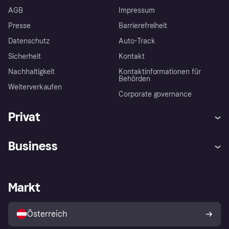
AGB
Impressum
Presse
Barrierefreiheit
Datenschutz
Auto-Track
Sicherheit
Kontakt
Nachhaltigkeit
Kontaktinformationen für
Behörden
Weiterverkaufen
Corporate governance
Privat
Hilfe
Käuferschutzrichtlinien
Business
Einloggen
Beschwerden
Händlersupport
Entwicklerseite
Klarna App
Datenschutzeinstellungen
Händlerportal
Betriebsstatus
Markt
Shops entdecken
Dein Widerrufsrecht
Mit Klarna verkaufen
Plattformen und Partner
Österreich