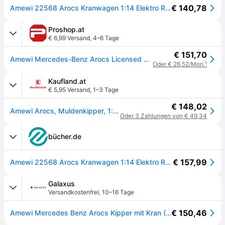
€ 140,78
Amewi 22568 Arocs Kranwagen 1:14 Elektro RC Modell-LKW RtR inkl. Akku und Ladekabel, mit Geräuschef
Proshop.at
€ 6,99 Versand
,
4–6 Tage
€ 151,70
Amewi Mercedes-Benz Arocs Licensed Crane Lorry with Tipper RTR green
Oder € 26,52/Mon.
¹
Kaufland.at
€ 5,95 Versand
,
1–3 Tage
€ 148,02
Amewi Arocs, Muldenkipper, 1:14, 8 Jahr(e), 1200 mAh, 2,45 kg
Oder 3 Zahlungen von € 49,34
bücher.de
€ 157,99
Amewi 22568 Arocs Kranwagen 1:14 Elektro RC Modell-LKW RtR inkl. Akku und Ladekabel, mit Geräuschefunktion, mit Lichteffekt
Galaxus
Versandkostenfrei
,
10–16 Tage
€ 150,46
Amewi Mercedes Benz Arocs Kipper mit Kran (RTR Ready-to-Run)