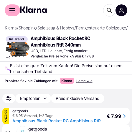
Für Shopper
Für Händler
Klarna
/
Shopping
/
Spielzeug & Hobbys
/
Ferngesteuerte Spielzeuge
/
Fe
Amphibious Black Rocket RC 
Im Trend
Amphibious RtR 340mm
USB, LED-Leuchte, Fertig montiert
Vergleiche Preise von
€ 7,99
bis
€ 17,88
+
4
Es ist eine gute Zeit zum Kaufen! Die Preise sind auf einem 
historischen Tiefstand.
Probiere flexible Zahlungen mit
Lerne wie
Empfohlen
Preis inklusive Versand
getgoods
ANZEIGE
€ 7,99
€ 6,95 Versand
,
1–2 Tage
Amphibious Black Rocket RC Amphibious RtR 340 mm
getgoods