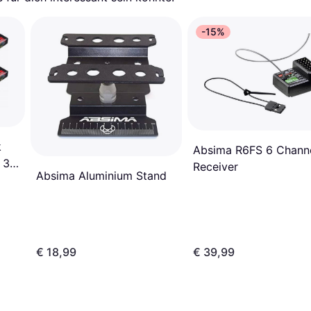
-15%
k
Absima R6FS 6 Chann
 3S
Receiver
Absima Aluminium Stand
EU-
 8)
€ 18,99
€ 39,99