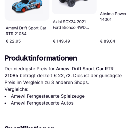
Absima Power
14001
Axial SCX24 2021
Ford Bronco 4WD
Amewi Drift Sport Car
Truck RTR
RTR 21084
AXI00006T1
€ 22,95
€ 149,49
€ 89,04
Produktinformationen
Der niedrigste Preis für 
Amewi Drift Sport Car RTR 
21085
 beträgt derzeit 
€ 22,72
. Dies ist der günstigste 
Preis im Vergleich zu 
3
 anderen Shops.
Vergleiche:
Amewi Ferngesteuerte Spielzeuge
Amewi Ferngesteuerte Autos