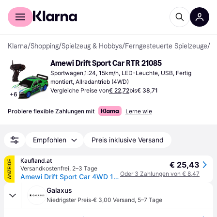
Für Shopper
Für Händler
Klarna
/
Shopping
/
Spielzeug & Hobbys
/
Ferngesteuerte Spielzeuge
/
Fe
Amewi Drift Sport Car RTR 21085
Sportwagen,1:24, 15km/h, LED-Leuchte, USB, Fertig 
montiert, Allradantrieb (4WD)
Vergleiche Preise von
€ 22,72
bis
€ 38,71
+
6
Probiere flexible Zahlungen mit
Lerne wie
Empfohlen
Preis inklusive Versand
Kaufland.at
ANZEIGE
€ 25,43
Versandkostenfrei
,
2–3 Tage
Oder 3 Zahlungen von € 8,47
Amewi Drift Sport Car 4WD 1:24 RTR grün, Artikel 21085
Galaxus
·
Niedrigster Preis
€ 3,00 Versand
,
5–7 Tage