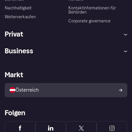
Nachhaltigkeit
Kontaktinformationen für
Behörden
Weiterverkaufen
Corporate governance
Privat
Hilfe
Käuferschutzrichtlinien
Business
Einloggen
Beschwerden
Händlersupport
Entwicklerseite
Klarna App
Datenschutzeinstellungen
Händlerportal
Betriebsstatus
Markt
Shops entdecken
Dein Widerrufsrecht
Mit Klarna verkaufen
Plattformen und Partner
Österreich
Folgen