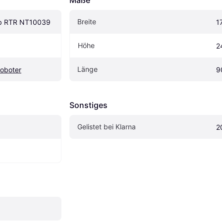
Breite
ob RTR NT10039
1
Höhe
2
Länge
Roboter
9
Sonstiges
Gelistet bei Klarna
2