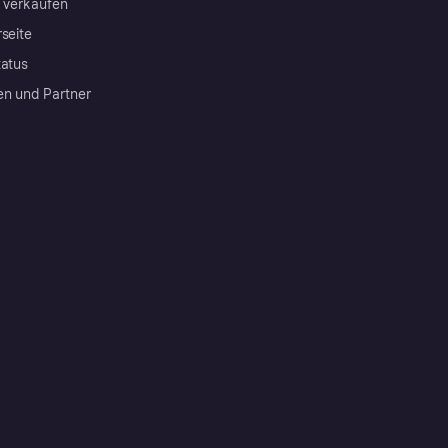
a verkaufen
rseite
tatus
en und Partner