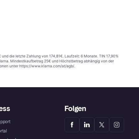
€ und die letzte Zahlung von 174,81€. Laufzeit: 6 Monate. TIN 17,90%
 Klarna. Mindestkaufbetrag 25€ und Höchstbetrag abhängig von der
ionen unter
https://www.klarna.com/at/agb/
.
ess
Folgen
pport
rtal