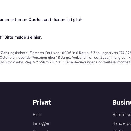
en externen Quellen und dienen lediglich 
? Bitte 
melde sie hier
.
n. Zahlungsbeispiel für einen Kauf von 1000€ in 6 Raten: 5 Zahlungen von 174,82
in Österreich lebende Personen über 18 Jahre. Vorbehaltlich der Zustimmung von
1 34 Stockholm, Reg. Nr.: 556737-0431. Siehe Bedingungen und weitere Informat
Privat
Busin
Hilfe
Händlersu
Einloggen
Händlerpo