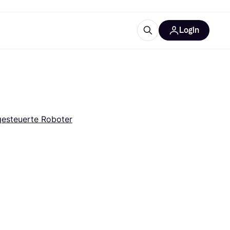
Login
Weitere Informationen
sstattung
M
Was ist Klarna?
gesteuerte Roboter
tegorien