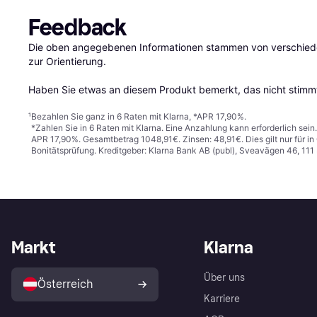
Feedback
Die oben angegebenen Informationen stammen von verschieden
zur Orientierung.

Haben Sie etwas an diesem Produkt bemerkt, das nicht stimmt
¹
Bezahlen Sie ganz in 6 Raten mit Klarna, *APR 17,90%.
*Zahlen Sie in 6 Raten mit Klarna. Eine Anzahlung kann erforderlich sei
APR 17,90%. Gesamtbetrag 1048,91€. Zinsen: 48,91€. Dies gilt nur für 
Bonitätsprüfung. Kreditgeber: Klarna Bank AB (publ), Sveavägen 46, 11
Markt
Klarna
Über uns
Österreich
Karriere