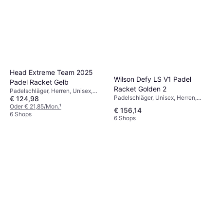
Head Extreme Team 2025
Wilson Defy LS V1 Padel
Padel Racket Gelb
Racket Golden 2
Padelschläger, Herren, Unisex,
Padelschläger, Unisex, Herren,
€ 124,98
Erwachsene
Drop
Oder € 21,85/Mon.
¹
€ 156,14
6 Shops
6 Shops