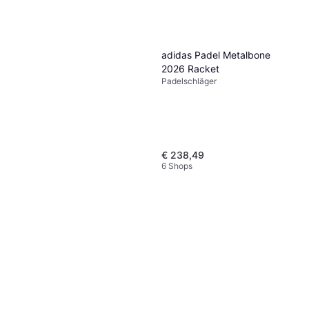
adidas Padel Metalbone
2026 Racket
Padelschläger
€ 238,49
6 Shops
Babolat Court X3 - 3Stk.
Padelball, 1 rohre
€ 4,76
2 Shops