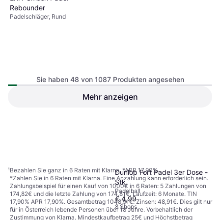
Rebounder
Padelschläger, Rund
Sie haben 48 von 1087 Produkten angesehen
Mehr anzeigen
€ 157,60
Oder € 27,56/Mon.
¹
8 Shops
1
2
3
...
13
...
23
¹
Bezahlen Sie ganz in 6 Raten mit Klarna, *APR 17,90%.
Dunlop Fort Padel 3er Dose -
*Zahlen Sie in 6 Raten mit Klarna. Eine Anzahlung kann erforderlich sein.
Stk.
Zahlungsbeispiel für einen Kauf von 1000€ in 6 Raten: 5 Zahlungen von
Padelball
174,82€ und die letzte Zahlung von 174,81€. Laufzeit: 6 Monate. TIN
€ 4,99
17,90% APR 17,90%. Gesamtbetrag 1048,91€. Zinsen: 48,91€. Dies gilt nur
8 Shops
für in Österreich lebende Personen über 18 Jahre. Vorbehaltlich der
Zustimmung von Klarna. Mindestkaufbetrag 25€ und Höchstbetrag