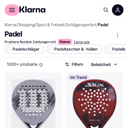
Für Shopper
Für Händler
Klarna
/
Shopping
/
Sport & Freizeit
/
Schlägersportart
/
Padel
Padel
Probiere flexible Zahlungen mit
Lerne wie
Padelschläger
Padeltaschen & -hüllen
Padelbäl
1000+ produkte
Filtern
Beliebtheit
Im Trend