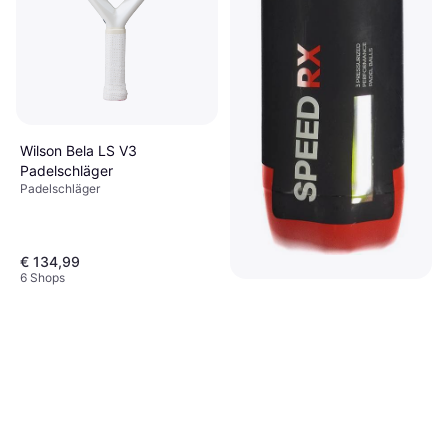
Wilson Bela LS V3
Padelschläger
Padelschläger
€ 134,99
6 Shops
adidas Padel Speed Rx Balls
- 3Stk.
Padelball, 1 rohre
€ 6,94
3 Shops