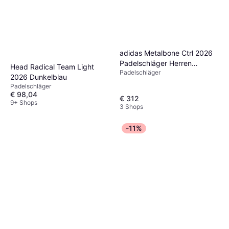
adidas Metalbone Ctrl 2026
Padelschläger Herren
Head Radical Team Light
Padelschläger
Schwarz Weiß
2026 Dunkelblau
Padelschläger
€ 98,04
€ 312
9+ Shops
3 Shops
-11%