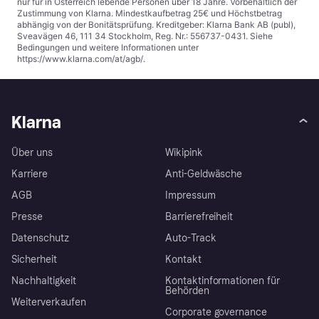
nur für in Österreich lebende Personen über 18 Jahre. Vorbehaltlich der
Zustimmung von Klarna. Mindestkaufbetrag 25€ und Höchstbetrag
abhängig von der Bonitätsprüfung. Kreditgeber: Klarna Bank AB (publ),
Sveavägen 46, 111 34 Stockholm, Reg. Nr.: 556737-0431. Siehe
Bedingungen und weitere Informationen unter
https://www.klarna.com/at/agb/
.
Klarna
Über uns
Wikipink
Karriere
Anti-Geldwäsche
AGB
Impressum
Presse
Barrierefreiheit
Datenschutz
Auto-Track
Sicherheit
Kontakt
Nachhaltigkeit
Kontaktinformationen für
Behörden
Weiterverkaufen
Corporate governance