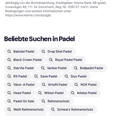
abhängig von der Bonitätsprüfung. Kreditgeber: Klarna Bank AB (publ),
Sveavägen 46, 111 34 Stockholm, Reg. Nr.: 556737-0431. Siehe
Bedingungen und weitere Informationen unter
https://www.klarna.com/at/agb/
.
Beliebte Suchen in Padel
Babolat Padel
Drop Shot Padel
Black Crown Padel
Royal Padel Padel
StarVie Padel
Varlion Padel
Bullpadel Padel
RS Padel
Sane Padel
Siux Padel
Vibor-A Padel
Virtufit Padel
NOX Padel
Head Padel
Wilson Padel
Adidas Padel
Padel On Sale
Rahmenschutz
Weiß Rahmenschutz
Schwarz Rahmenschutz