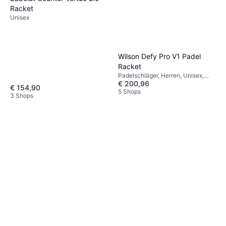
Racket
Unisex
Wilson Defy Pro V1 Padel
Racket
Padelschläger, Herren, Unisex,
€ 200,96
Erwachsene, Diamant, Drop
€ 154,90
5 Shops
3 Shops