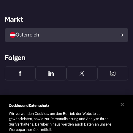
Einloggen
Beschwerden
Händlersupport
Entwicklerseite
Klarna App
Datenschutzeinstellungen
Händlerportal
Betriebsstatus
Markt
Shops entdecken
Dein Widerrufsrecht
Mit Klarna verkaufen
Plattformen und Partner
Österreich
Folgen
Cookies und Datenschutz
Wir verwenden Cookies, um den Betrieb der Website zu
gewährleisten, sowie zur Personalisierung und Analyse Ihres
Surfverhaltens. Darüber hinaus werden auch Daten an unsere
Werbepartner übermittelt.