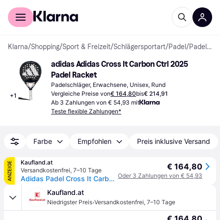
Für Shopper
Für Händler
Klarna
/
Shopping
/
Sport & Freizeit
/
Schlägersportart
/
Padel
/
Padelschläger
adidas Adidas Cross It Carbon Ctrl 2025 
Padel Racket
Padelschläger, Erwachsene, Unisex, Rund
Vergleiche Preise von
€ 164,80
bis
€ 214,91
+
1
Ab 3 Zahlungen von € 54,93 mit
Teste flexible Zahlungen*
Farbe
Empfohlen
Preis inklusive Versand
Kaufland.at
ANZEIGE
€ 164,80
Versandkostenfrei
,
7–10 Tage
Oder 3 Zahlungen von € 54,93
Adidas Padel Cross It Carbon Ctrl 2025 Padelschläger Silber Silber One Size
Kaufland.at
·
Niedrigster Preis
Versandkostenfrei
,
7–10 Tage
€ 164,80