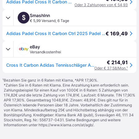
Adidas Padel Cross It Carbon Ctrl 2025 Padelschläger Silber Silber One Size
Oder 3 Zahlungen von € 54,93
SmashInn
S
€ 5,99 Versand
,
6 Tage
€ 169,49
Adidas Padel Cross It Carbon Ctrl 2025 Padel Racket Silber
eBay
Versandkostenfrei
€ 214,91
Cross It Carbon Adidas Tennisschläger Außenfarbe BLU MPN AR1CA7U12
Oder € 37,58/Mon.
¹
¹
Bezahlen Sie ganz in 6 Raten mit Klarna, *APR 17,90%.
*Zahlen Sie in 6 Raten mit Klarna. Eine Anzahlung kann erforderlich sein.
Zahlungsbeispiel für einen Kauf von 1000€ in 6 Raten: 5 Zahlungen von
174,82€ und die letzte Zahlung von 174,81€. Laufzeit: 6 Monate. TIN 17,90%
APR 17,90%. Gesamtbetrag 1048,91€. Zinsen: 48,91€. Dies gilt nur für in
Österreich lebende Personen über 18 Jahre. Vorbehaltlich der Zustimmung
von Klarna. Mindestkaufbetrag 25€ und Höchstbetrag abhängig von der
Bonitätsprüfung. Kreditgeber: Klarna Bank AB (publ), Sveavägen 46, 111 34
Stockholm, Reg. Nr.: 556737-0431. Siehe Bedingungen und weitere
Informationen unter
https://www.klarna.com/at/agb/
.