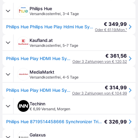
Philips Hue
Versandkostenfrei
,
3–4 Tage
€ 349,99
Philips Hue Philips Hue Play Hdmi Hue Sync Box 8k
Oder € 61,19/Mon.
¹
Kaufland.at
Versandkostenfrei
,
5–7 Tage
€ 361,56
Philips Hue Play HDMI Hue Sync Box 8K, Kabellos, Bluetooth, Schwarz, IP20, Metall, Synthetik, II
Oder 3 Zahlungen von € 120,52
MediaMarkt
Versandkostenfrei
,
4–5 Tage
€ 314,99
Philips Hue Play HDMI Hue Sync Box 8K - Schwarz
Oder 3 Zahlungen von € 104,99
Techinn
€ 6,99 Versand
,
Morgen
€ 326,99
Philips Hue 8719514458666 Synchronizer Trigger Schwarz
Galaxus