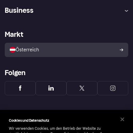
Hilfe
Käuferschutzrichtlinien
Business
Einloggen
Beschwerden
Händlersupport
Entwicklerseite
Klarna App
Datenschutzeinstellungen
Händlerportal
Betriebsstatus
Markt
Shops entdecken
Dein Widerrufsrecht
Mit Klarna verkaufen
Plattformen und Partner
Österreich
Folgen
Cookies und Datenschutz
Wir verwenden Cookies, um den Betrieb der Website zu