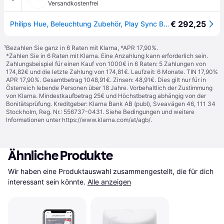
Versandkostenfrei
€ 292,25
Philips Hue, Beleuchtung Zubehör, Play Sync Box Generation 2
¹
Bezahlen Sie ganz in 6 Raten mit Klarna, *APR 17,90%.
*Zahlen Sie in 6 Raten mit Klarna. Eine Anzahlung kann erforderlich sein.
Zahlungsbeispiel für einen Kauf von 1000€ in 6 Raten: 5 Zahlungen von
174,82€ und die letzte Zahlung von 174,81€. Laufzeit: 6 Monate. TIN 17,90%
APR 17,90%. Gesamtbetrag 1048,91€. Zinsen: 48,91€. Dies gilt nur für in
Österreich lebende Personen über 18 Jahre. Vorbehaltlich der Zustimmung
von Klarna. Mindestkaufbetrag 25€ und Höchstbetrag abhängig von der
Bonitätsprüfung. Kreditgeber: Klarna Bank AB (publ), Sveavägen 46, 111 34
Stockholm, Reg. Nr.: 556737-0431. Siehe Bedingungen und weitere
Informationen unter
https://www.klarna.com/at/agb/
.
Ähnliche Produkte
Wir haben eine Produktauswahl zusammengestellt, die für dich 
interessant sein könnte.
Alle anzeigen