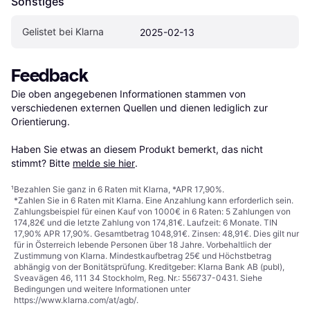
Sonstiges
Gelistet bei Klarna
2025-02-13
Feedback
Die oben angegebenen Informationen stammen von 
verschiedenen externen Quellen und dienen lediglich zur 
Orientierung.

Haben Sie etwas an diesem Produkt bemerkt, das nicht 
stimmt? Bitte 
melde sie hier
.
¹
Bezahlen Sie ganz in 6 Raten mit Klarna, *APR 17,90%.
*Zahlen Sie in 6 Raten mit Klarna. Eine Anzahlung kann erforderlich sein.
Zahlungsbeispiel für einen Kauf von 1000€ in 6 Raten: 5 Zahlungen von
174,82€ und die letzte Zahlung von 174,81€. Laufzeit: 6 Monate. TIN
17,90% APR 17,90%. Gesamtbetrag 1048,91€. Zinsen: 48,91€. Dies gilt nur
für in Österreich lebende Personen über 18 Jahre. Vorbehaltlich der
Zustimmung von Klarna. Mindestkaufbetrag 25€ und Höchstbetrag
abhängig von der Bonitätsprüfung. Kreditgeber: Klarna Bank AB (publ),
Sveavägen 46, 111 34 Stockholm, Reg. Nr.: 556737-0431. Siehe
Bedingungen und weitere Informationen unter
https://www.klarna.com/at/agb/
.