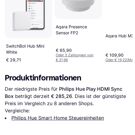
Aqara Presence
Sensor FP2
Aqara Hub M3
SwitchBot Hub Mini
€ 65,90
White
€ 109,90
Oder 3 Zahlungen von
€ 29,71
€ 21,96
Oder € 19,22/Mon
Produktinformationen
Der niedrigste Preis für 
Philips Hue Play HDMI Sync 
Box
 beträgt derzeit 
€ 285,26
. Dies ist der günstigste 
Preis im Vergleich zu 
8
 anderen Shops.
Vergleiche:
Philips Hue Smart Home Steuereinheiten