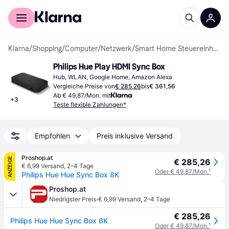
Für Shopper
Für Händler
Klarna
/
Shopping
/
Computer
/
Netzwerk
/
Smart Home Steuereinheiten
Philips Hue Play HDMI Sync Box
Hub, WLAN, Google Home, Amazon Alexa
Vergleiche Preise von
€ 285,26
bis
€ 361,56
Ab € 49,87/Mon. mit
+
3
Teste flexible Zahlungen*
Empfohlen
Preis inklusive Versand
Proshop.at
ANZEIGE
€ 285,26
€ 6,99 Versand
,
2–4 Tage
Oder € 49,87/Mon.
¹
Philips Hue Hue Sync Box 8K
Proshop.at
·
Niedrigster Preis
€ 6,99 Versand
,
2–4 Tage
€ 285,26
Philips Hue Hue Sync Box 8K
Oder € 49,87/Mon.
¹