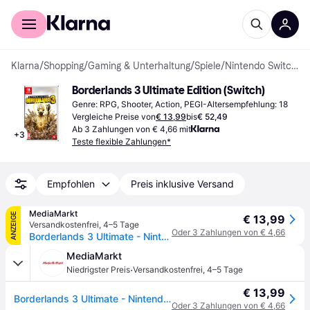
Für Shopper
Für Händler
Klarna
/
Shopping
/
Gaming & Unterhaltung
/
Spiele
/
Nintendo Switch-Spiele
Borderlands 3 Ultimate Edition (Switch)
Genre: RPG, Shooter, Action, PEGI-Altersempfehlung: 18
Vergleiche Preise von
€ 13,99
bis
€ 52,49
Ab 3 Zahlungen von € 4,66 mit
+
3
Teste flexible Zahlungen*
Empfohlen
Preis inklusive Versand
MediaMarkt
ANZEIGE
€ 13,99
Versandkostenfrei
,
4–5 Tage
Oder 3 Zahlungen von € 4,66
Borderlands 3 Ultimate - Nintendo Switch [Download Code]
MediaMarkt
·
Niedrigster Preis
Versandkostenfrei
,
4–5 Tage
€ 13,99
Borderlands 3 Ultimate - Nintendo Switch [Download Code]
Oder 3 Zahlungen von € 4,66