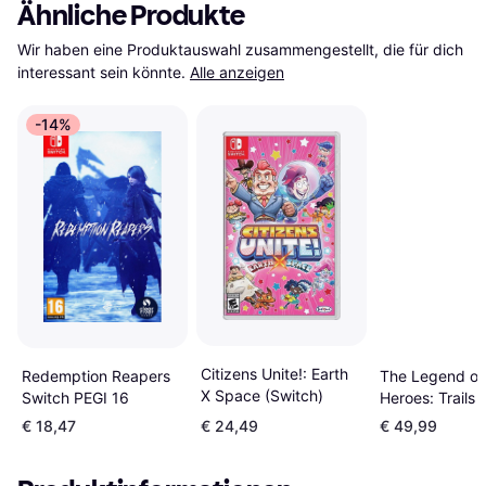
Ähnliche Produkte
Wir haben eine Produktauswahl zusammengestellt, die für dich 
interessant sein könnte.
Alle anzeigen
-14%
Citizens Unite!: Earth
Redemption Reapers
The Legend of
X Space (Switch)
Switch PEGI 16
Heroes: Trails i
Reverie (Switc
€ 18,47
€ 24,49
€ 49,99