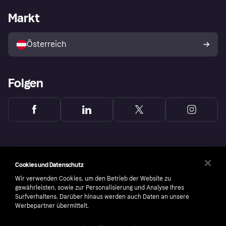
Klarna App
Datenschutzeinstellungen
Händlerportal
Betriebsstatus
Markt
Shops entdecken
Dein Widerrufsrecht
Mit Klarna verkaufen
Plattformen und Partner
Österreich
Folgen
Cookies und Datenschutz
Wir verwenden Cookies, um den Betrieb der Website zu
gewährleisten, sowie zur Personalisierung und Analyse Ihres
Surfverhaltens. Darüber hinaus werden auch Daten an unsere
Werbepartner übermittelt.