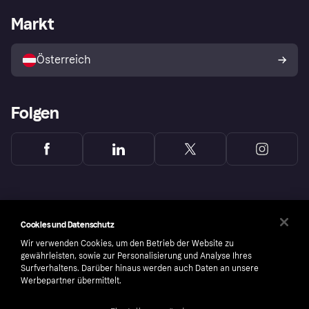
Händlerportal
Betriebsstatus
Markt
Shops entdecken
Dein Widerrufsrecht
Mit Klarna verkaufen
Plattformen und Partner
Österreich
Folgen
Cookies und Datenschutz
Wir verwenden Cookies, um den Betrieb der Website zu
gewährleisten, sowie zur Personalisierung und Analyse Ihres
Surfverhaltens. Darüber hinaus werden auch Daten an unsere
Werbepartner übermittelt.