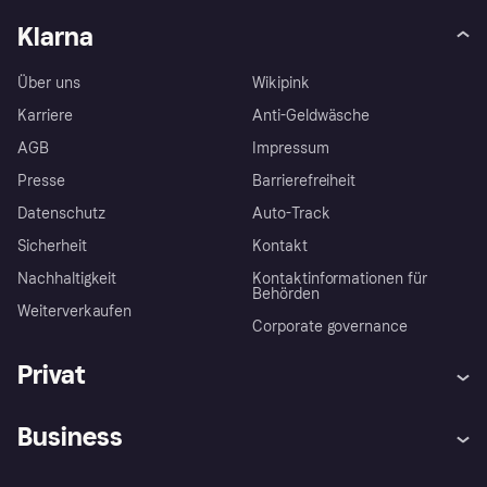
Klarna
Über uns
Wikipink
Karriere
Anti-Geldwäsche
AGB
Impressum
Presse
Barrierefreiheit
Datenschutz
Auto-Track
Sicherheit
Kontakt
Nachhaltigkeit
Kontaktinformationen für
Behörden
Weiterverkaufen
Corporate governance
Privat
Hilfe
Käuferschutzrichtlinien
Business
Einloggen
Beschwerden
Händlersupport
Entwicklerseite
Klarna App
Datenschutzeinstellungen