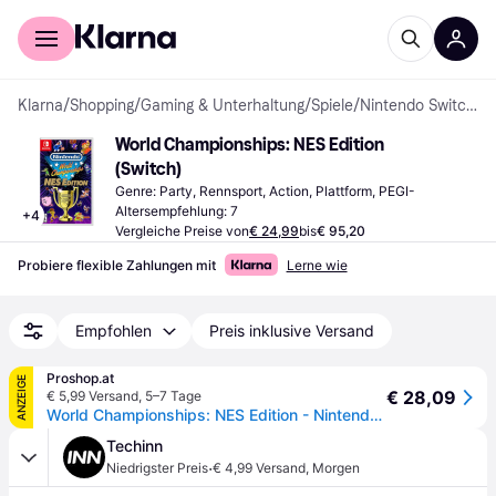
Für Shopper
Für Händler
Klarna
/
Shopping
/
Gaming & Unterhaltung
/
Spiele
/
Nintendo Switch-Spiele
World Championships: NES Edition 
(Switch)
Genre: Party, Rennsport, Action, Plattform, PEGI-
Altersempfehlung: 7
+
4
Vergleiche Preise von
€ 24,99
bis
€ 95,20
Probiere flexible Zahlungen mit
Lerne wie
Empfohlen
Preis inklusive Versand
Proshop.at
ANZEIGE
€ 28,09
€ 5,99 Versand
,
5–7 Tage
World Championships: NES Edition - Nintendo Switch - Samlung - PEGI Unknown
Techinn
·
Niedrigster Preis
€ 4,99 Versand
,
Morgen