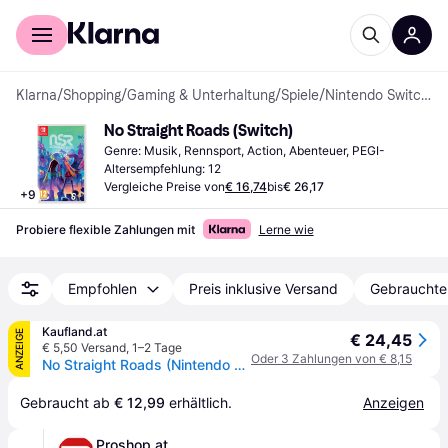
Für Shopper
Für Händler
Klarna
/
Shopping
/
Gaming & Unterhaltung
/
Spiele
/
Nintendo Switch-Spiele
No Straight Roads (Switch)
Genre: Musik, Rennsport, Action, Abenteuer, PEGI-
Altersempfehlung: 12
Vergleiche Preise von
€ 16,74
bis
€ 26,17
+
9
Probiere flexible Zahlungen mit
Lerne wie
Empfohlen
Preis inklusive Versand
Gebrauchte
Kaufland.at
ANZEIGE
€ 24,45
€ 5,50 Versand
,
1–2 Tage
Oder 3 Zahlungen von € 8,15
No Straight Roads (Nintendo Switch)
Gebraucht ab 
€ 12,99
 erhältlich.
Anzeigen
Proshop.at