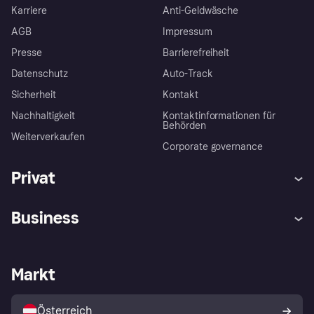
Karriere
Anti-Geldwäsche
AGB
Impressum
Presse
Barrierefreiheit
Datenschutz
Auto-Track
Sicherheit
Kontakt
Nachhaltigkeit
Kontaktinformationen für
Behörden
Weiterverkaufen
Corporate governance
Privat
Hilfe
Käuferschutzrichtlinien
Business
Einloggen
Beschwerden
Händlersupport
Entwicklerseite
Klarna App
Datenschutzeinstellungen
Händlerportal
Betriebsstatus
Markt
Shops entdecken
Dein Widerrufsrecht
Mit Klarna verkaufen
Plattformen und Partner
Österreich