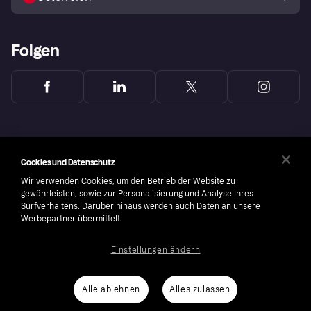
Folgen
Cookies und Datenschutz
Wir verwenden Cookies, um den Betrieb der Website zu
gewährleisten, sowie zur Personalisierung und Analyse Ihres
Surfverhaltens. Darüber hinaus werden auch Daten an unsere
Werbepartner übermittelt.
Einstellungen ändern
Copyright © 2005-2026 Klarna Bank AB (publ). Headquarters: Stockholm, Sweden. All
rights reserved. Klarna Bank AB (publ). Sveavägen 46, 111 34 Stockholm. Organization
number: 556737-0431
Alle ablehnen
Alles zulassen
Cookies
Klarna.com