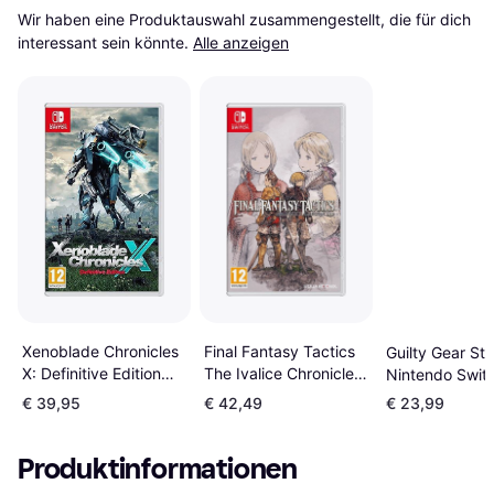
Wir haben eine Produktauswahl zusammengestellt, die für dich 
interessant sein könnte.
Alle anzeigen
Xenoblade Chronicles
Final Fantasy Tactics
Guilty Gear Str
X: Definitive Edition
The Ivalice Chronicles
Nintendo Swit
(Switch)
(Switch)
Edition (Switch
€ 39,95
€ 42,49
€ 23,99
Produktinformationen