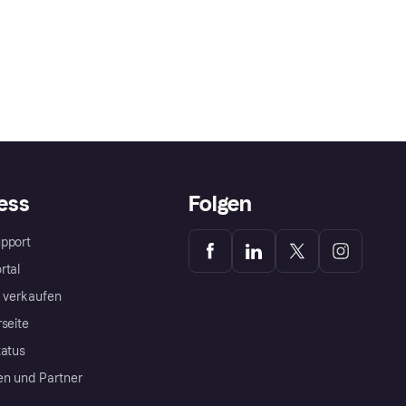
ess
Folgen
pport
rtal
a verkaufen
rseite
tatus
en und Partner