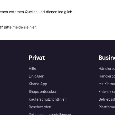
en externen Quellen und dienen lediglich 
? Bitte 
melde sie hier
.
Privat
Busin
Hilfe
Händlersu
Einloggen
Händlerpo
Klarna App
Mit Klarn
Shops entdecken
Entwickle
Käuferschutzrichtlinien
Betriebss
Beschwerden
Plattform
Datenschutzeinstellungen