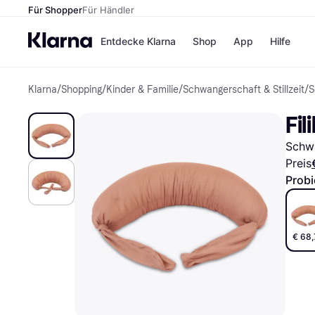
Für Shopper
Für Händler
Entdecke Klarna
Shop
App
Hilfe
Klarna
/
Shopping
/
Kinder & Familie
/
Schwangerschaft & Stillzeit
/
S
Zahlungsmethoden
Shops
Zahlungsmethoden
MediaM
Fi
Sofort bezahlen
H&M
Bezahle in 3
Temu
Schwa
Teilzahlungen
Kauflan
Bezahle in bis zu 30
Samsu
Preis
Tagen
Probi
Ratenzahlung
Alle Shops
€ 68,