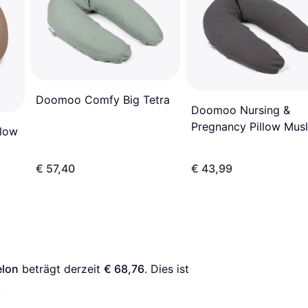
Doomoo Comfy Big Tetra
Doomoo Nursing &
Pregnancy Pillow Musl
llow
Grey
€ 57,40
€ 43,99
elon
 beträgt derzeit 
€ 68,76
. Dies ist 
.