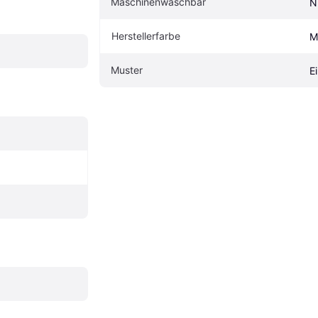
Maschinenwaschbar
N
Herstellerfarbe
M
Muster
E