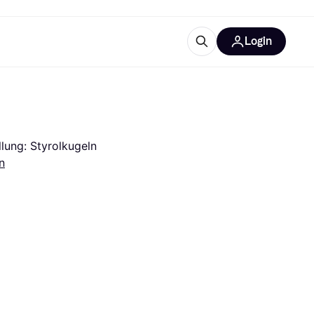
Login
Weitere Informationen
sstattung
M
Was ist Klarna?
llung: Styrolkugeln
n
tegorien