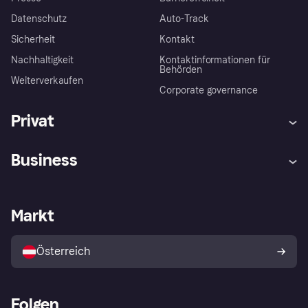
Datenschutz
Auto-Track
Sicherheit
Kontakt
Nachhaltigkeit
Kontaktinformationen für
Behörden
Weiterverkaufen
Corporate governance
Privat
Hilfe
Käuferschutzrichtlinien
Business
Einloggen
Beschwerden
Händlersupport
Entwicklerseite
Klarna App
Datenschutzeinstellungen
Händlerportal
Betriebsstatus
Markt
Shops entdecken
Dein Widerrufsrecht
Mit Klarna verkaufen
Plattformen und Partner
Österreich
Folgen