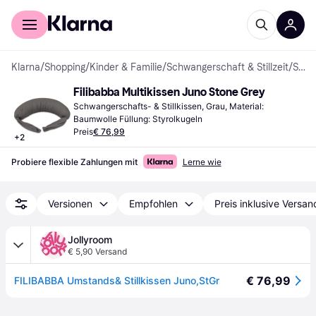
Für Shopper
Für Händler
Klarna
/
Shopping
/
Kinder & Familie
/
Schwangerschaft & Stillzeit
/
Schwangerschafts- & Stillkissen
Filibabba Multikissen Juno Stone Grey
Schwangerschafts- & Stillkissen, Grau, Material: 
Baumwolle Füllung: Styrolkugeln
Preis
€ 76,99
+
2
Probiere flexible Zahlungen mit
Lerne wie
Versionen
Empfohlen
Preis inklusive Versan
Jollyroom
€ 5,90 Versand
€ 76,99
FILIBABBA Umstands& Stillkissen Juno,StGr