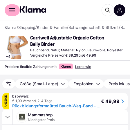
Für Shopper
Für Händler
Klarna
/
Shopping
/
Kinder & Familie
/
Schwangerschaft & Stillzeit
/
Bauchbänder
Carriwell Adjustable Organic Cotton 
Belly Binder
Bauchband, Natur, Material: Nylon, Baumwolle, Polyester
Vergleiche Preise von
€ 39,29
bis
€ 49,99
+
4
Probiere flexible Zahlungen mit
Lerne wie
Größe (Small-Large)
Empfohlen
Preis inklu
babywalz
ANZEIGE
€ 49,99
€ 1,99 Versand
,
2–4 Tage
Rückbildungsformgürtel Bauch-Weg-Band - natur
Mammashop
Niedrigster Preis