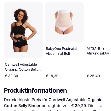
MYSANITY
BabyOno Postnatal
Atmungsaktive
Abdominal Belt
gestreiftes
Postpartum-Ba
Carriwell Adjustable
Weiß Damen
Organic Cotton Belly
Binder
€ 39,39
€ 18,20
€ 25,40
Produktinformationen
Der niedrigste Preis für 
Carriwell Adjustable Organic 
Cotton Belly Binder
 beträgt derzeit 
€ 39,29
. Dies ist 