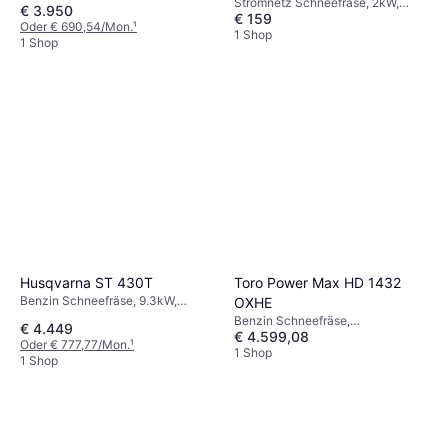
Stromnetz Schneefräse, 2kW,
€ 3.950
€ 159
Einlassbreite: 46 cm
Oder € 690,54/Mon.
¹
1 Shop
1 Shop
Toro Power Max HD 1432
Husqvarna ST 430T
Benzin Schneefräse, 9.3kW,
OXHE
Automatische, Scheinwerfer,
Benzin Schneefräse,
€ 4.449
Beheizte Griffe, Einlassbreite: 76.2
€ 4.599,08
Scheinwerfer, Beheizte Griffe,
Oder € 777,77/Mon.
¹
cm
Einhandbedienung, Einlassbreite:
1 Shop
1 Shop
81 cm