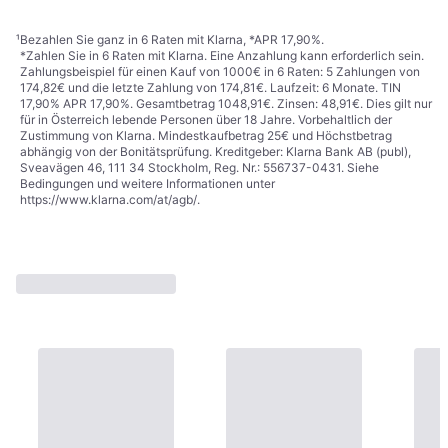
1
2
3
¹
Bezahlen Sie ganz in 6 Raten mit Klarna, *APR 17,90%.
*Zahlen Sie in 6 Raten mit Klarna. Eine Anzahlung kann erforderlich sein.
Zahlungsbeispiel für einen Kauf von 1000€ in 6 Raten: 5 Zahlungen von
174,82€ und die letzte Zahlung von 174,81€. Laufzeit: 6 Monate. TIN
17,90% APR 17,90%. Gesamtbetrag 1048,91€. Zinsen: 48,91€. Dies gilt nur
für in Österreich lebende Personen über 18 Jahre. Vorbehaltlich der
Zustimmung von Klarna. Mindestkaufbetrag 25€ und Höchstbetrag
abhängig von der Bonitätsprüfung. Kreditgeber: Klarna Bank AB (publ),
Sveavägen 46, 111 34 Stockholm, Reg. Nr.: 556737-0431. Siehe
Bedingungen und weitere Informationen unter
https://www.klarna.com/at/agb/
.