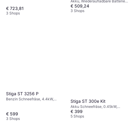
Akku, Wiederaufladbare Batterie
€ 509,24
Schneefräse
€ 723,81
3 Shops
3 Shops
Stiga ST 3256 P
Benzin Schneefräse, 4.4kW,
Stiga ST 300e Kit
Einhandbedienung, Einlassbreite:
Akku Schneefräse, 0.45kW,
55 cm
€ 399
Einlassbreite: 30 cm
€ 599
5 Shops
3 Shops