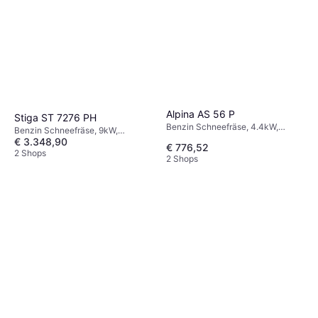
Alpina AS 56 P
Stiga ST 7276 PH
Benzin Schneefräse, 4.4kW,
Benzin Schneefräse, 9kW,
Einhandbedienung, Einlassbreite:
€ 3.348,90
Scheinwerfer, Beheizte Griffe,
€ 776,52
56 cm
Einhandbedienung, Einlassbreite:
2 Shops
2 Shops
76 cm