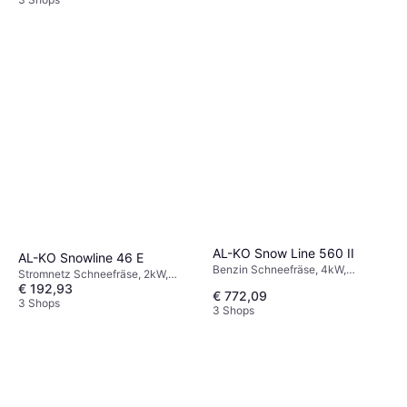
cm
AL-KO Snow Line 560 II
AL-KO Snowline 46 E
Benzin Schneefräse, 4kW,
Stromnetz Schneefräse, 2kW,
Einlassbreite: 56 cm
€ 192,93
Einlassbreite: 46 cm
€ 772,09
3 Shops
3 Shops