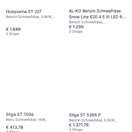
AL-KO Benzin Schneefräse
Husqvarna ST 227
Snow Line 620.4 E III LED 6,2
Benzin Schneefräse, 5.8kW,
Scheinwerfer, Einhandbedienung,
Benzin Schneefräse,
kW
Einlassbreite: 68 cm
€ 1.299
Scheinwerfer, Beheizte Griffe
€ 1.849
3 Shops
2 Shops
Stiga ST 700e
Stiga ST 5266 P
Akku Schneefräse, 1kW,
Benzin Schneefräse, 6.2kW,
Scheinwerfer, Einhandbedienung,
€ 1.371,79
Automatische, Scheinwerfer,
€ 413,78
Einlassbreite: 50 cm
Beheizte Griffe, Einlassbreite: 66
3 Shops
3 Shops