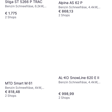
Stiga ST 5266 P TRAC
Alpina AS 62 P
Benzin Schneefräse, 6.2kW,
Benzin Schneefräse, 4.4kW,
Automatische, Scheinwerfer,
€ 868,13
Scheinwerfer, Einhandbedienung,
€ 1.775
Beheizte Griffe,
Einlassbreite: 62 cm
2 Shops
2 Shops
Einhandbedienung, Einlassbreite:
66 cm
AL-KO SnowLine 620 E II
Benzin Schneefräse, 4.4kW,
MTD Smart M 61
Automatische, Scheinwerfer,
Benzin Schneefräse, 4kW,
Einlassbreite: 62 cm
€ 818,48
Einlassbreite: 61 cm
€ 998,99
2 Shops
2 Shops