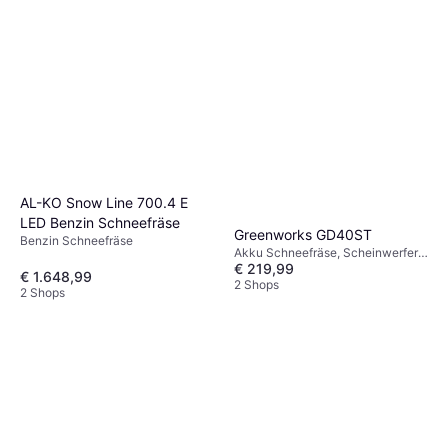
AL-KO Snow Line 700.4 E
LED Benzin Schneefräse
Greenworks GD40ST
Benzin Schneefräse
Akku Schneefräse, Scheinwerfer,
€ 219,99
Einlassbreite: 50.8 cm
€ 1.648,99
2 Shops
2 Shops