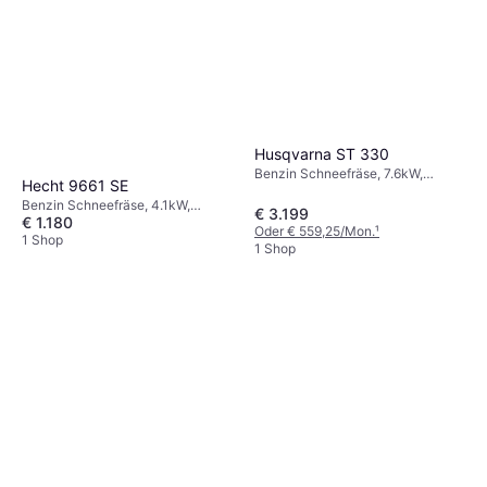
Husqvarna ST 330
Benzin Schneefräse, 7.6kW,
Hecht 9661 SE
Scheinwerfer, Beheizte Griffe,
Benzin Schneefräse, 4.1kW,
Einhandbedienung, Einlassbreite:
€ 3.199
€ 1.180
Automatische, Einlassbreite: 61 cm
76 cm
Oder € 559,25/Mon.
¹
1 Shop
1 Shop