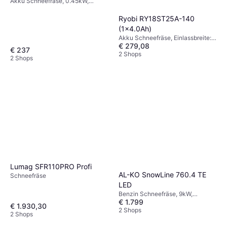
Akku Schneefräse, 0.45kW,
Einlassbreite: 30 cm
Ryobi RY18ST25A-140
(1x4.0Ah)
Akku Schneefräse, Einlassbreite:
€ 279,08
25 cm
€ 237
2 Shops
2 Shops
Lumag SFR110PRO Profi
AL-KO SnowLine 760.4 TE
Schneefräse
LED
Benzin Schneefräse, 9kW,
€ 1.799
Scheinwerfer, Beheizte Griffe,
€ 1.930,30
Einlassbreite: 76 cm
2 Shops
2 Shops