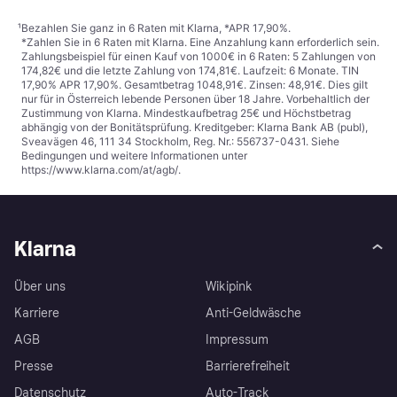
¹
Bezahlen Sie ganz in 6 Raten mit Klarna, *APR 17,90%.
*Zahlen Sie in 6 Raten mit Klarna. Eine Anzahlung kann erforderlich sein.
Zahlungsbeispiel für einen Kauf von 1000€ in 6 Raten: 5 Zahlungen von
174,82€ und die letzte Zahlung von 174,81€. Laufzeit: 6 Monate. TIN
17,90% APR 17,90%. Gesamtbetrag 1048,91€. Zinsen: 48,91€. Dies gilt
nur für in Österreich lebende Personen über 18 Jahre. Vorbehaltlich der
Zustimmung von Klarna. Mindestkaufbetrag 25€ und Höchstbetrag
abhängig von der Bonitätsprüfung. Kreditgeber: Klarna Bank AB (publ),
Sveavägen 46, 111 34 Stockholm, Reg. Nr.: 556737-0431. Siehe
Bedingungen und weitere Informationen unter
https://www.klarna.com/at/agb/
.
Klarna
Über uns
Wikipink
Karriere
Anti-Geldwäsche
AGB
Impressum
Presse
Barrierefreiheit
Datenschutz
Auto-Track