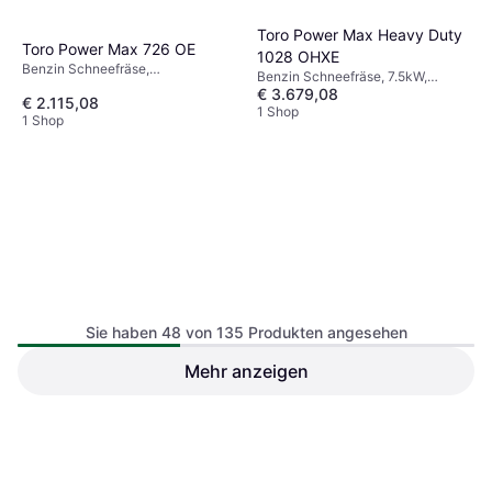
Toro Power Max Heavy Duty
Toro Power Max 726 OE
1028 OHXE
Benzin Schneefräse,
Benzin Schneefräse, 7.5kW,
Einhandbedienung, Einlassbreite:
€ 3.679,08
Automatische, Scheinwerfer,
€ 2.115,08
66 cm
Beheizte Griffe,
1 Shop
1 Shop
Einhandbedienung, Einlassbreite:
71 cm
Sie haben 48 von 135 Produkten angesehen
Mehr anzeigen
Toro Power Max HD 928 OAE
Toro Power Max 826 OAE
Benzin Schneefräse,
Benzin Schneefräse,
Automatische, Scheinwerfer,
€ 2.667,08
Automatische, Scheinwerfer,
€ 3.679,08
Einhandbedienung, Einlassbreite:
Einhandbedienung, Einlassbreite:
1 Shop
1 Shop
71 cm
66 cm