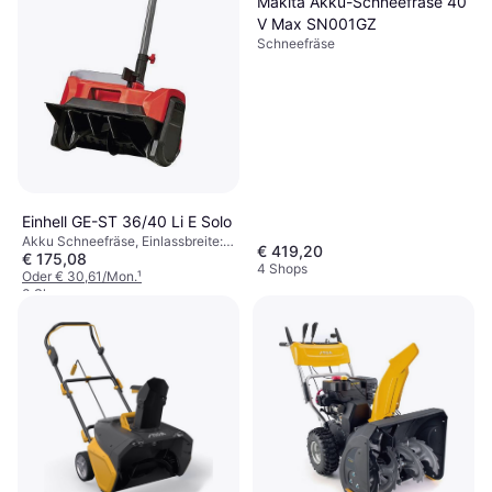
Makita Akku-Schneefräse 40
V Max SN001GZ
Schneefräse
Einhell GE-ST 36/40 Li E Solo
Akku Schneefräse, Einlassbreite:
€ 419,20
€ 175,08
40 cm
4 Shops
Oder € 30,61/Mon.
¹
3 Shops