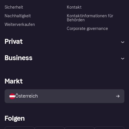
Sicherheit
Kontakt
Nachhaltigkeit
Kontaktinformationen für
Behörden
Weiterverkaufen
Corporate governance
Privat
Hilfe
Käuferschutzrichtlinien
Business
Einloggen
Beschwerden
Händlersupport
Entwicklerseite
Klarna App
Datenschutzeinstellungen
Händlerportal
Betriebsstatus
Markt
Shops entdecken
Dein Widerrufsrecht
Mit Klarna verkaufen
Plattformen und Partner
Österreich
Folgen