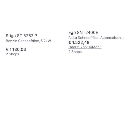
Ego SNT2400E
Stiga ST 5262 P
Akku Schneefräse, Automatische,
Benzin Schneefräse, 5.2kW,
€ 1.522,48
Scheinwerfer, Einlassbreite: 61 cm
Automatische, Scheinwerfer,
Oder € 266,16/Mon.
¹
€ 1.130,03
Beheizte Griffe, Einlassbreite: 62
2 Shops
2 Shops
cm