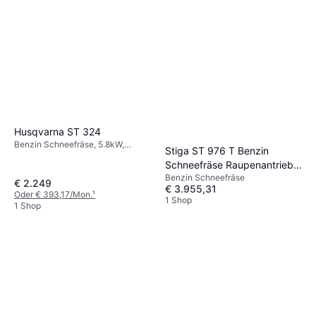
Husqvarna ST 324
Benzin Schneefräse, 5.8kW,
Stiga ST 976 T Benzin
Scheinwerfer, Einlassbreite: 61 cm
Schneefräse Raupenantrieb
Benzin Schneefräse
WS380
€ 2.249
€ 3.955,31
Oder € 393,17/Mon.
¹
1 Shop
1 Shop