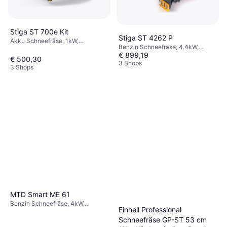
Stiga ST 700e Kit
Stiga ST 4262 P
Akku Schneefräse, 1kW,
Benzin Schneefräse, 4.4kW,
Scheinwerfer, Einhandbedienung,
€ 899,19
Automatische, Einhandbedienung,
Einlassbreite: 50 cm
€ 500,30
Einlassbreite: 62 cm
3 Shops
3 Shops
MTD Smart ME 61
Benzin Schneefräse, 4kW,
Einhell Professional
Scheinwerfer, Einlassbreite: 61 cm
Schneefräse GP-ST 53 cm