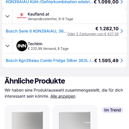
€ 1.099,00
KGN39AIAU Kühl-/Gefrierkombination edelstahl/cleansteel
Kaufland.at
Versandkostenfrei
,
6–9 Tage
€ 1.282,10
Bosch Serie 6 KGN39AIAU, 363 l, SN-T, 10 kg/24h, A, Fresh Zone Fach, Edelstahl
Oder 3 Zahlungen von € 427,36
Techinn
€ 220,99 Versand
,
8 Tage
€ 1.595,49
Bosch Kgn39aiau Combi Fridge Silber 363L / EU Plug 220V
Ähnliche Produkte
Wir haben eine Produktauswahl zusammengestellt, die für dich 
interessant sein könnte.
Alle anzeigen
Im Trend