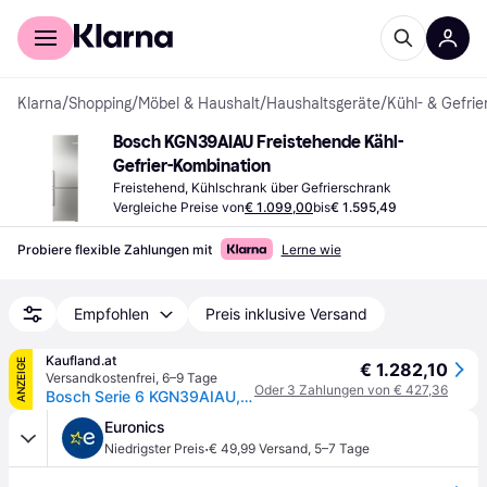
Für Shopper
Für Händler
Klarna
/
Shopping
/
Möbel & Haushalt
/
Haushaltsgeräte
/
Kühl- & Gefrie
Bosch KGN39AIAU Freistehende Kähl-
Gefrier-Kombination
Freistehend, Kühlschrank über Gefrierschrank
Vergleiche Preise von
€ 1.099,00
bis
€ 1.595,49
Probiere flexible Zahlungen mit
Lerne wie
Empfohlen
Preis inklusive Versand
Kaufland.at
ANZEIGE
€ 1.282,10
Versandkostenfrei
,
6–9 Tage
Oder 3 Zahlungen von € 427,36
Bosch Serie 6 KGN39AIAU, 363 l, SN-T, 10 kg/24h, A, Fresh Zone Fach, Edelstahl
Euronics
·
Niedrigster Preis
€ 49,99 Versand
,
5–7 Tage