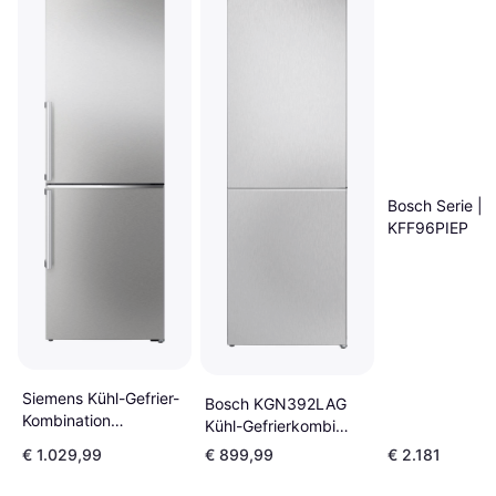
Bosch Serie | 
KFF96PIEP
Siemens Kühl-Gefrier-
Bosch KGN392LAG
Kombination
Kühl-Gefrierkombi
KG39NAIAU
Freistehend 112 kWh
€ 1.029,99
€ 899,99
€ 2.181