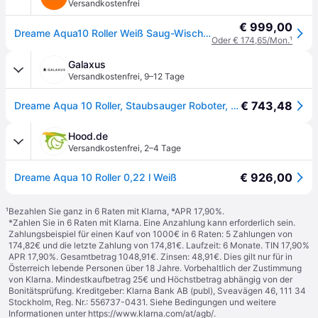
Versandkostenfrei
€ 999,00
Dreame Aqua10 Roller Weiß Saug-Wisch-Roboter mit Reinigungsstation
Oder € 174,65/Mon.
¹
Galaxus
Versandkostenfrei
,
9–12 Tage
€ 743,48
Dreame Aqua 10 Roller, Staubsauger Roboter, Weiss
Hood.de
Versandkostenfrei
,
2–4 Tage
€ 926,00
Dreame Aqua 10 Roller 0,22 l Weiß
¹
Bezahlen Sie ganz in 6 Raten mit Klarna, *APR 17,90%.
*Zahlen Sie in 6 Raten mit Klarna. Eine Anzahlung kann erforderlich sein.
Zahlungsbeispiel für einen Kauf von 1000€ in 6 Raten: 5 Zahlungen von
174,82€ und die letzte Zahlung von 174,81€. Laufzeit: 6 Monate. TIN 17,90%
APR 17,90%. Gesamtbetrag 1048,91€. Zinsen: 48,91€. Dies gilt nur für in
Österreich lebende Personen über 18 Jahre. Vorbehaltlich der Zustimmung
von Klarna. Mindestkaufbetrag 25€ und Höchstbetrag abhängig von der
Bonitätsprüfung. Kreditgeber: Klarna Bank AB (publ), Sveavägen 46, 111 34
Stockholm, Reg. Nr.: 556737-0431. Siehe Bedingungen und weitere
Informationen unter
https://www.klarna.com/at/agb/
.