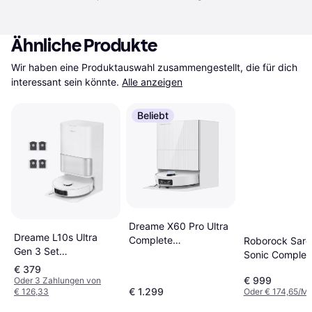
Ähnliche Produkte
Wir haben eine Produktauswahl zusammengestellt, die für dich 
interessant sein könnte.
Alle anzeigen
Beliebt
Dreame X60 Pro Ultra
Dreame L10s Ultra
Complete
Roborock Saro
Gen 3 Set
Saugroboter
Sonic Complet
Saugroboter
Saugroboter
€ 379
€ 999
Oder 3 Zahlungen von
€ 1.299
€ 126,33
Oder € 174,65/Mo