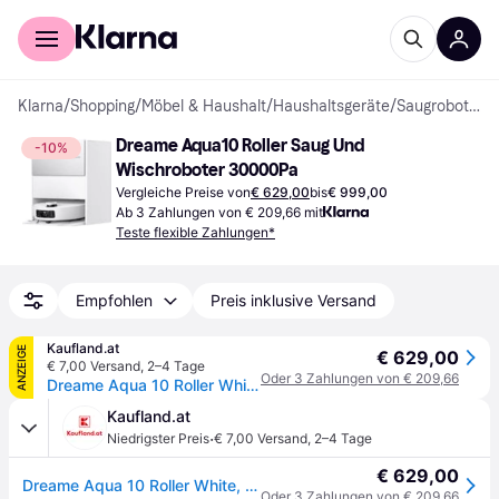
Für Shopper
Für Händler
Klarna
/
Shopping
/
Möbel & Haushalt
/
Haushaltsgeräte
/
Saugroboter
Dreame Aqua10 Roller Saug Und 
-10%
Wischroboter 30000Pa
Vergleiche Preise von
€ 629,00
bis
€ 999,00
Ab 3 Zahlungen von € 209,66 mit
Teste flexible Zahlungen*
Empfohlen
Preis inklusive Versand
Kaufland.at
ANZEIGE
€ 629,00
€ 7,00 Versand
,
2–4 Tage
Oder 3 Zahlungen von € 209,66
Dreame Aqua 10 Roller White, Beutellos, Weiß, Rund, Staubbeutel, 3 Rad/Räder, 0,22 l
Kaufland.at
·
Niedrigster Preis
€ 7,00 Versand
,
2–4 Tage
€ 629,00
Dreame Aqua 10 Roller White, Beutellos, Weiß, Rund, Staubbeutel, 3 Rad/Räder, 0,22 l
Oder 3 Zahlungen von € 209,66