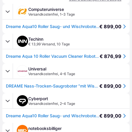
Computeruniverse
Versandkostenfrei
,
1–3 Tage
€ 899,00
Dreame Aqua10 Roller Saug- und Wischroboter 30000Pa weiß - Weiß
Techinn
€ 13,99 Versand
,
10 Tage
€ 876,99
Dreame Aqua 10 Roller Vacuum Cleaner Robot With Auto-empty Dock Silber One Size / EU Plug 220V
Universal
Versandkostenfrei
,
4–6 Tage
€ 899,00
DREAME Nass-Trocken-Saugroboter "mit Wischfunktion Aqua10 Roller", weiß, B:42cm H:50,5cm T:44,1cm, Saugroboter, Warmwasser-Wischsystem, Rollenmopp, überwindet Hindernisse, 30.000 Pa, Nass-Trocken-Saugroboter
Cyberport
Versandkostenfrei
,
2–4 Tage
€ 899,00
Dreame Aqua10 Roller Saug- und Wischroboter 30000Pa weiß - Weiß
notebooksbilliger