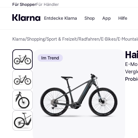
Für Shopper
Für Händler
Entdecke Klarna
Shop
App
Hilfe
Klarna
/
Shopping
/
Sport & Freizeit
/
Radfahren
/
E-Bikes
/
E-Mountai
Zahlungsmethoden
Shops
Zahlungsmethoden
MediaM
Hai
Sofort bezahlen
H&M
Im Trend
Bezahle in 3
Temu
E-Mou
Teilzahlungen
Kauflan
Bezahle in bis zu 30
Samsu
Vergl
Tagen
Probi
Ratenzahlung
Alle Shops