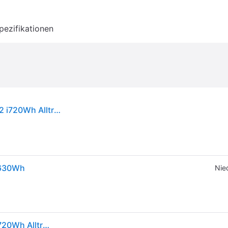
pezifikationen
NEU Haibike Elektro-Fahrrad 27,5" Yamaha PW-S2 i720Wh Alltrack 5 10-Gang Gr. M 2024
/ 630Wh
Nied
NEU Haibike Elektro-Fahrrad 27,5" Yamaha PW-S2 i720Wh Alltrack 5 10-Gang Gr. M 2024