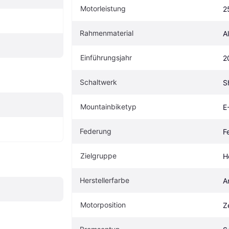
Motorleistung
2
Rahmenmaterial
A
Einführungsjahr
2
Schaltwerk
S
Mountainbiketyp
E
Federung
F
Zielgruppe
H
Herstellerfarbe
A
Motorposition
Z