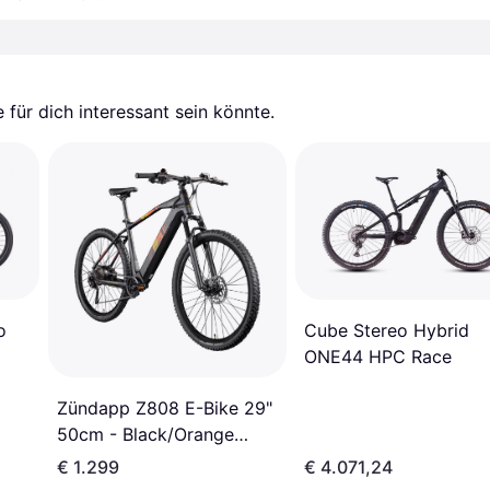
für dich interessant sein könnte.
o
Cube Stereo Hybrid
ONE44 HPC Race
Zündapp Z808 E-Bike 29"
50cm - Black/Orange
Unisex
€ 1.299
€ 4.071,24