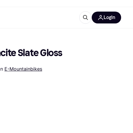
Login
Weitere Informationen
sstattung
M
Was ist Klarna?
cite Slate Gloss
in 
E-Mountainbikes
tegorien