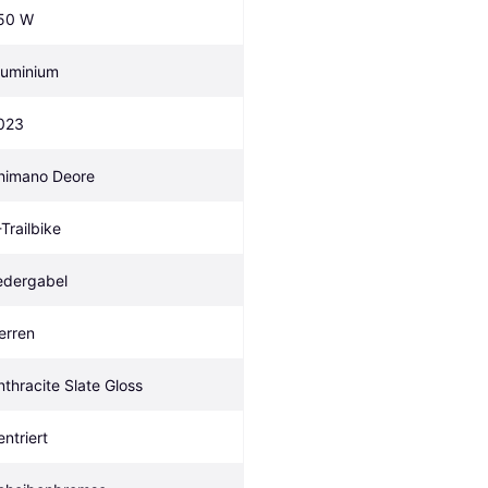
50 W
luminium
023
himano Deore
-Trailbike
edergabel
erren
nthracite Slate Gloss
entriert