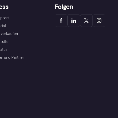
ess
Folgen
pport
rtal
a verkaufen
rseite
tatus
en und Partner