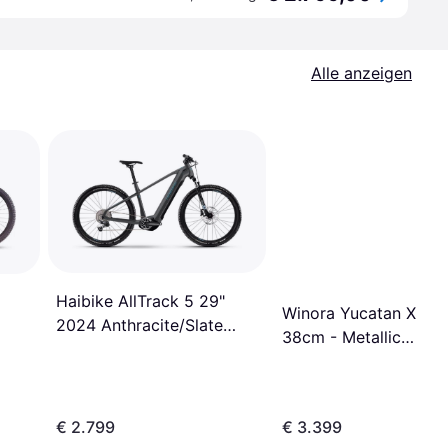
Alle anzeigen
Haibike AllTrack 5 29"
Winora Yucatan X12 
2024 Anthracite/Slate
38cm - Metallic
Gloss
Stone/Blue Matt
€ 2.799
€ 3.399