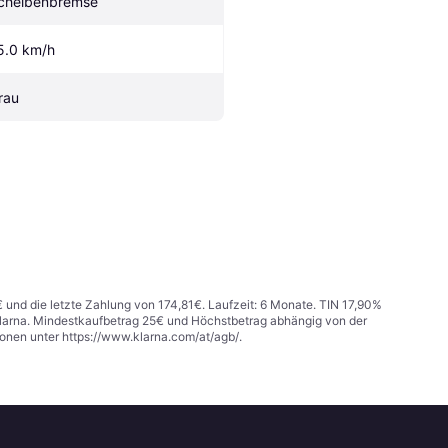
cheibenbremse
5.0 km/h
rau
€ und die letzte Zahlung von 174,81€. Laufzeit: 6 Monate. TIN 17,90%
 Klarna. Mindestkaufbetrag 25€ und Höchstbetrag abhängig von der
ionen unter
https://www.klarna.com/at/agb/
.