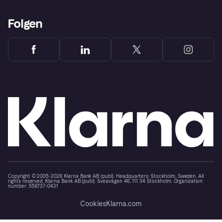
Folgen
Copyright © 2005-2026 Klarna Bank AB (publ). Headquarters: Stockholm, Sweden. All
rights reserved. Klarna Bank AB (publ). Sveavägen 46, 111 34 Stockholm. Organization
number: 556737-0431
Cookies
Klarna.com