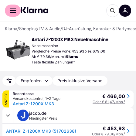
Für Shopper
Für Händler
Klarna
/
Shopping
/
TV & Audio
/
DJ-Ausrüstung, Karaoke- & Partymas
Antari Z-1200X MK3 Nebelmaschine
Nebelmaschine
Vergleiche Preise von
€ 453,93
bis
€ 679,00
Ab € 79,36/Mon. mit
Teste flexible Zahlungen*
Empfohlen
Preis inklusive Versand
Recordcase
ANZEIGE
€ 466,00
Versandkostenfrei
,
1–2 Tage
Oder € 81,47/Mon.
¹
Antari Z-1200X MK3
jacob.de
Niedrigster Preis
€ 453,93
ANTARI Z-1200X MK3 (51702638)
Oder € 79,36/Mon.
¹