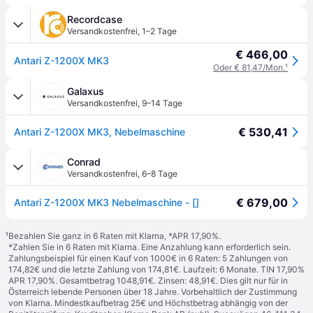
Recordcase
Versandkostenfrei
,
1–2 Tage
€ 466,00
Antari Z-1200X MK3
Oder € 81,47/Mon.
¹
Galaxus
Versandkostenfrei
,
9–14 Tage
€ 530,41
Antari Z-1200X MK3, Nebelmaschine
Conrad
Versandkostenfrei
,
6–8 Tage
€ 679,00
Antari Z-1200X MK3 Nebelmaschine - []
¹
Bezahlen Sie ganz in 6 Raten mit Klarna, *APR 17,90%.
*Zahlen Sie in 6 Raten mit Klarna. Eine Anzahlung kann erforderlich sein.
Zahlungsbeispiel für einen Kauf von 1000€ in 6 Raten: 5 Zahlungen von
174,82€ und die letzte Zahlung von 174,81€. Laufzeit: 6 Monate. TIN 17,90%
APR 17,90%. Gesamtbetrag 1048,91€. Zinsen: 48,91€. Dies gilt nur für in
Österreich lebende Personen über 18 Jahre. Vorbehaltlich der Zustimmung
von Klarna. Mindestkaufbetrag 25€ und Höchstbetrag abhängig von der