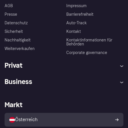
AGB
Impressum
Presse
Barrierefreiheit
Datenschutz
Auto-Track
Sicherheit
Kontakt
Nachhaltigkeit
Kontaktinformationen für
Behörden
Weiterverkaufen
Corporate governance
Privat
Hilfe
Käuferschutzrichtlinien
Business
Einloggen
Beschwerden
Händlersupport
Entwicklerseite
Klarna App
Datenschutzeinstellungen
Händlerportal
Betriebsstatus
Markt
Shops entdecken
Dein Widerrufsrecht
Mit Klarna verkaufen
Plattformen und Partner
Österreich