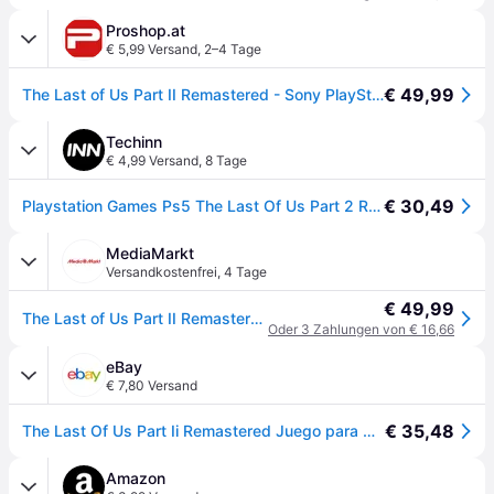
Proshop.at
€ 5,99 Versand
,
2–4 Tage
€ 49,99
The Last of Us Part II Remastered - Sony PlayStation 5 - Action - PEGI 18
Techinn
€ 4,99 Versand
,
8 Tage
€ 30,49
Playstation Games Ps5 The Last Of Us Part 2 Remastered Durchsichtig PAL
MediaMarkt
Versandkostenfrei
,
4 Tage
€ 49,99
The Last of Us Part II Remastered - PlayStation 5 [Blu-ray]
Oder 3 Zahlungen von € 16,66
eBay
€ 7,80 Versand
€ 35,48
The Last Of Us Part Ii Remastered Juego para Consola PlayStation 5, PS5 [PAL ES]
Amazon