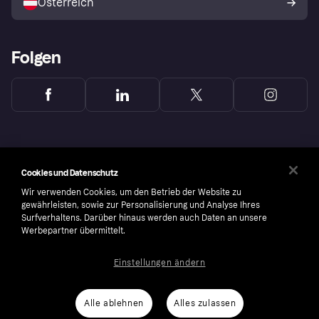
Österreich
Folgen
Cookies und Datenschutz
Wir verwenden Cookies, um den Betrieb der Website zu
gewährleisten, sowie zur Personalisierung und Analyse Ihres
Surfverhaltens. Darüber hinaus werden auch Daten an unsere
Werbepartner übermittelt.
Einstellungen ändern
Copyright © 2005-2026 Klarna Bank AB (publ). Headquarters: Stockholm, Sweden. All
rights reserved. Klarna Bank AB (publ). Sveavägen 46, 111 34 Stockholm. Organization
number: 556737-0431
Alle ablehnen
Alles zulassen
Cookies
Klarna.com