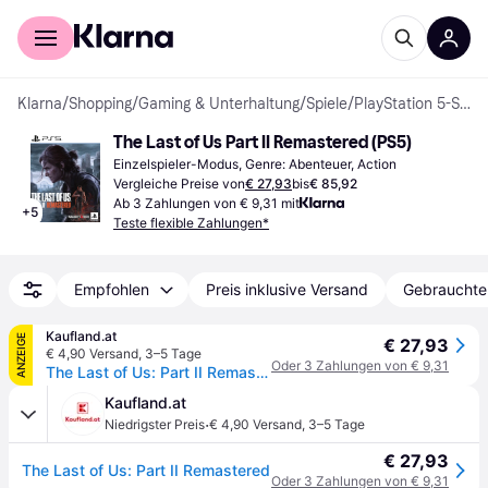
Für Shopper
Für Händler
Klarna
/
Shopping
/
Gaming & Unterhaltung
/
Spiele
/
PlayStation 5-Spiele
The Last of Us Part II Remastered (PS5)
Einzelspieler-Modus, Genre: Abenteuer, Action
Vergleiche Preise von
€ 27,93
bis
€ 85,92
Ab 3 Zahlungen von € 9,31 mit
+
5
Teste flexible Zahlungen*
Empfohlen
Preis inklusive Versand
Gebrauchte
Kaufland.at
ANZEIGE
€ 27,93
€ 4,90 Versand
,
3–5 Tage
Oder 3 Zahlungen von € 9,31
The Last of Us: Part II Remastered
Kaufland.at
·
Niedrigster Preis
€ 4,90 Versand
,
3–5 Tage
€ 27,93
The Last of Us: Part II Remastered
Oder 3 Zahlungen von € 9,31