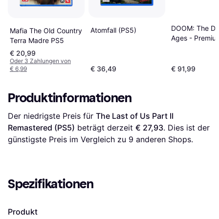
DOOM: The Da
Atomfall (PS5)
Mafia The Old Country
Ages - Premiu
Terra Madre PS5
Edition (PS5)
€ 20,99
Oder 3 Zahlungen von
€ 36,49
€ 91,99
€ 6,99
Produktinformationen
Der niedrigste Preis für 
The Last of Us Part II 
Remastered (PS5)
 beträgt derzeit 
€ 27,93
. Dies ist der 
günstigste Preis im Vergleich zu 
9
 anderen Shops.
Spezifikationen
Produkt