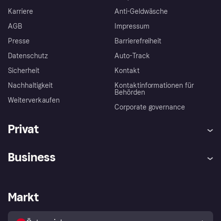
Karriere
Anti-Geldwäsche
AGB
Impressum
Presse
Barrierefreiheit
Datenschutz
Auto-Track
Sicherheit
Kontakt
Nachhaltigkeit
Kontaktinformationen für
Behörden
Weiterverkaufen
Corporate governance
Privat
Hilfe
Käuferschutzrichtlinien
Business
Einloggen
Beschwerden
Händlersupport
Entwicklerseite
Klarna App
Datenschutzeinstellungen
Händlerportal
Betriebsstatus
Markt
Shops entdecken
Dein Widerrufsrecht
Mit Klarna verkaufen
Plattformen und Partner